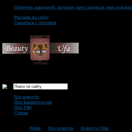
Перечень заведений, которые дают скидки в день рожден
Реклама на сайте
Связаться с Автором
Saturday August 8th, 2026
Только самые интересные новости города Уфа
Все новости
Про Башкортостан
Про Уфу
Статьи
Loading...
You are here:
Home
>
Все новости
>
Новости Уфы
>
Текущая