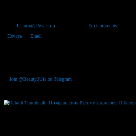
12-й ребенок: Уфа встречает 
Автор
Главный Редактор
/ 28.06.2026 /
No Comments
Печать
Email
По словам специалистов перинатального центра Уфы, в стенах 
исключением для здоровья мамы и ребенка – все прошло успешно
рассказала счастливая мамочка, у нее каждый род был естеств
в голосе. Подробнее о таком удивительном пополнении семьи ч
нее было особенно теплое и радостное.
Join @Beauty0Ufa on Telegram
Рекомендуем почитать:
Поздравления Русиму Идрисову: В Белоре