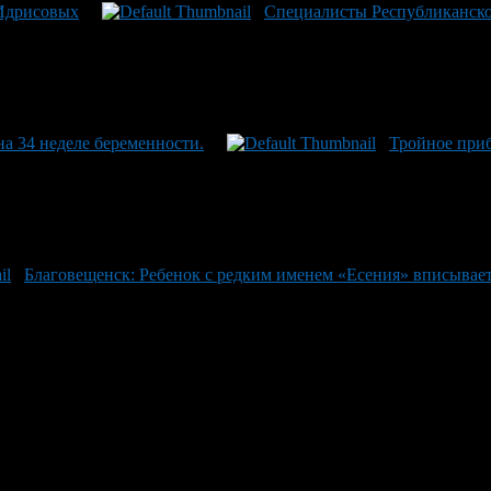
 Идрисовых
Специалисты Республиканско
а 34 неделе беременности.
Тройное приб
Благовещенск: Ребенок с редким именем «Есения» вписывает