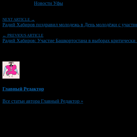
Рубрики
Новости Уфы
NEXT ARTICLE →
Радий Хабиров поздравил молодежь в День молодёжи с участи
← PREVIOUS ARTICLE
Радий Хабиров: Участие Башкортостана в выборах критически
Об авторе
Главный Редактор
Все статьи автора Главный Редактор »
Добавить комментарий