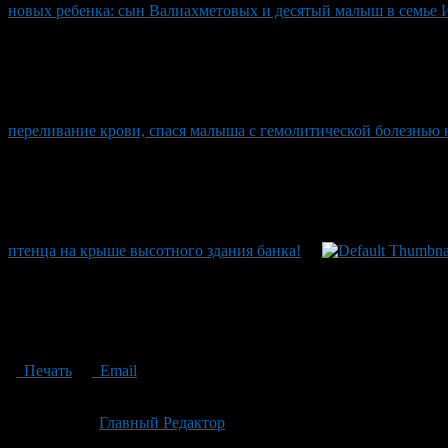
новых ребенка: сын Валиахметовых и десятый малыш в семье
переливание крови, спася малыша с гемолитической болезнью н
птенца на крыше высотного здания банка!
Печать
Email
Опубликовано: 1 месяц назад на 28.06.2026
Автор:
Главный Редактор
Последнее изминение 28 июня, 2026 @ 5:31 пп