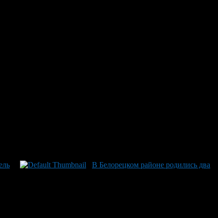
ых рекордсменов
лся 12-й ребенок в семье. Радостное событие не стало
сколько месяцев до этого она даже успела стать бабушкой! Как
«Это просто удивительно!» — добавил он с искренней радостью
трицают возможности многоразовых визитов – приглашение для
ель
В Белорецком районе родились два