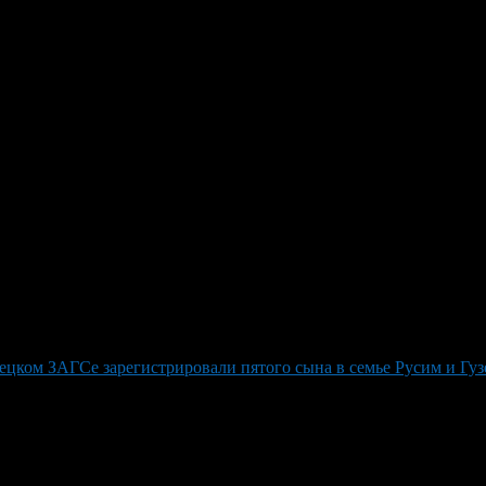
новую маму в семье многодетн
клиники вновь стала матерью многодетельная мама: на свет появи
. Интересно отметить, что старшему ребенку уже 19 лет, а за не
енным, чему также особо порадовался доктор Станислав Иваха: 
итайте на нашем сайте BeautyUfa.ru. В заключение, врачи не о
цком ЗАГСе зарегистрировали пятого сына в семье Русим и Гуз