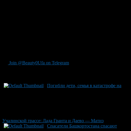
человека, включая беременную женщину. Спасатели
управления по гражданской защите оперативно откликнулись
на вызов: они быстро обнаружили застрявший автомобиль и
успешно отбуксировали его к безопасному месту на
асфальтированной дороге. Пострадавших среди пассажиров
не было — медицинская помощь никому не понадобилась.
Специалисты обращают внимание на особую коварность
ночных поездок по грунтовым и лесным дорогам,
настоятельно порицая подобные риски при движении в
незнакомых местах ночью.
Join @Beauty0Ufa on Telegram
Рекомендуем почитать:
Погибли дети, семья в катастрофе на
Учалинской трассе: Лада Гранта и Даево — Матиз
Спасатели Башкортостана спасают