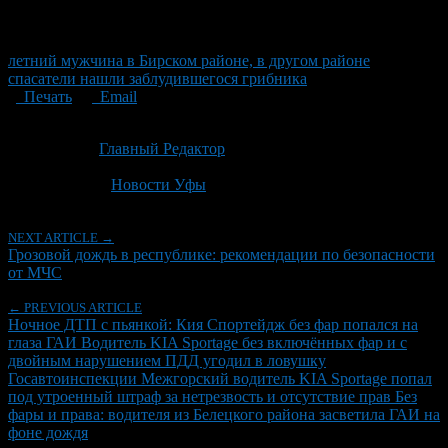
летний мужчина в Бирском районе, в другом районе
спасатели нашли заблудившегося грибника
Печать
Email
Опубликовано: 1 месяц назад на 28.06.2026
Автор:
Главный Редактор
Последнее изминение 28 июня, 2026 @ 3:16 пп
Рубрики
Новости Уфы
NEXT ARTICLE →
Грозовой дождь в республике: рекомендации по безопасности
от МЧС
← PREVIOUS ARTICLE
Ночное ДТП с пьянкой: Кия Спортейдж без фар попался на
глаза ГАИ Водитель KIA Sportage без включённых фар и с
двойным нарушением ПДД угодил в ловушку
Госавтоинспекции Межгорский водитель KIA Sportage попал
под утроенный штраф за нетрезвость и отсутствие прав Без
фары и права: водителя из Белецкого района засветила ГАИ на
фоне дождя