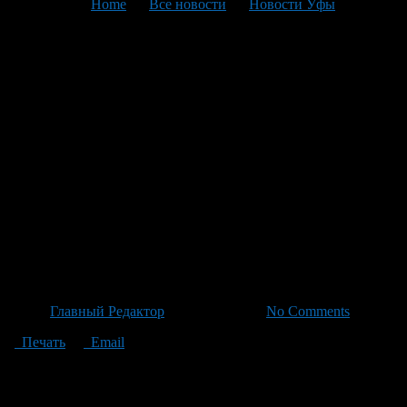
You are here:
Home
>
Все новости
>
Новости Уфы
>
Текущая статья
Автомобиль «Лада Гранта»
застрял в лесу в
Калининском районе Уфы —
спасатели успешно
отбуксировали машину с
беременной женщиной на
борту
Автор
Главный Редактор
/ 28.06.2026 /
No Comments
Печать
Email
В Калининском районе Уфы, возле деревни Елкибаево,
семейный автомобиль «Лада Гранта» ночью съехал с
проезжей части и застрял в лесу. В машине находились четыре