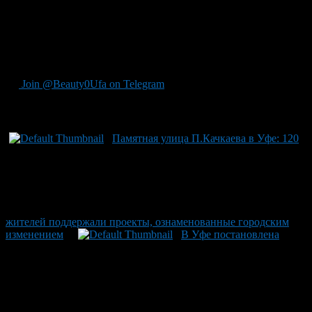
обсуждения среди жителей города: впервые предложение не
прошло онлайн-голосованием. Однако после повторного
голосования идея набрала поддержку и улица обрела свое
название с приездом лидера ЛДПР лично для участия в
торжественной церемонии.
Join @Beauty0Ufa on Telegram
Рекомендуем почитать:
Памятная улица П.Качкаева в Уфе: 120
жителей поддержали проекты, ознаменованные городским
изменением
В Уфе постановлена