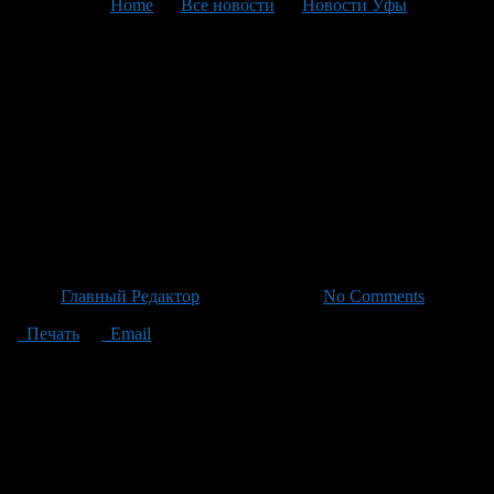
You are here:
Home
>
Все новости
>
Новости Уфы
>
Текущая статья
Уфимцы начали хранить
бензин в пластиковых
бутылках – эксперты
предупреждают о риске
пожара
Автор
Главный Редактор
/ 27.06.2026 /
No Comments
Печать
Email
Автовладельцы Уфы начали запасаться бензином буквально
по любым доступным ёмкостям — от банок до канистров. На
многих городских заправках уже можно наблюдать картину,
когда люди заливают топливо не только в баки автомобилей,
но и в пластиковые контейнеры или бутылки. Интересный
момент: некоторые водители спокойно хранят эти емкости
прямо рядом с сидениями автомобиля, вместо того чтобы