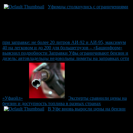
Уфимцы столкнулись с ограничениями
при заправке: не более 20 литров АИ-92 и АИ-95, максимум
40 на легковом и до 200 для большегрузов – «Башинформ»
выяснил подробности Заправки Уфы ограничивают бензин и
дизель: автовладельцы недовольны лимиты на заправках сети
«Уфаойл»
Эксперты сравнили цены на
бензин и доступность топлива в разных странах
В Уфе вновь выросли цены на бензин