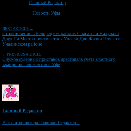
Автор:
Главный Редактор
Последнее изминение 25 июня, 2026 @ 2:19 пп
Рубрики
Новости Уфы
NEXT ARTICLE →
Столкновение в Белорецком районе: Спасатели Налучали
Двух На Место происшествия Унесли Две Жизни Ночью в
Учалинском районе
← PREVIOUS ARTICLE
Служба судебных приставов арестовала счета злостного
замирщика алиментов в Уфе
Об авторе
Главный Редактор
Все статьи автора Главный Редактор »