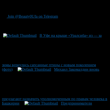
этого гнездового уголка для будущих поколений пернатых
путешественников.
Join @Beauty0Ufa on Telegram
Рекомендуем почитать:
В Уфе на крыше «Уралсиба» из — за
зимы вернулись сапсанные птицы с новым поколением
(фото)
Михаил Закомалдин вновь
предлагают назначить уполномоченным по правам человека в
Башкирии
Предприниматели