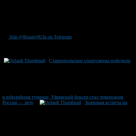
уфимском Центре фехтования с участием 244 спортсменов из
разных уголков страны. Из Башкирии выступают четыре
талантливых спортсмена. Напоминаем, что башкирская
боксерша также бьёт все ожидания и успешно вышла в
полуфинальный раунд чемпионата мира по тайскому боксу.
Join @Beauty0Ufa on Telegram
Рекомендуем почитать:
Ставропольские спортсмены победили
в юбилейном турнире, Уфимский боксер стал чемпионом
России — резу
Значимая встреча на