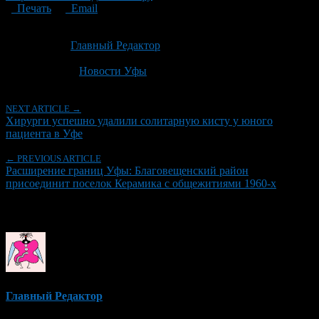
Печать
Email
Опубликовано: 2 месяца назад на 25.06.2026
Автор:
Главный Редактор
Последнее изминение 25 июня, 2026 @ 12:50 пп
Рубрики
Новости Уфы
NEXT ARTICLE →
Хирурги успешно удалили солитарную кисту у юного
пациента в Уфе
← PREVIOUS ARTICLE
Расширение границ Уфы: Благовещенский район
присоединит поселок Керамика с общежитиями 1960-х
Об авторе
Главный Редактор