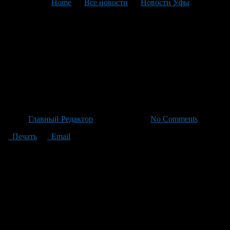
You are here:
Home
>
Все новости
>
Новости Уфы
>
Текущая статья
Сулейман Завраевский стал
чемпионом Спартакиады
России по фехтованию на
саблях
Автор
Главный Редактор
/ 25.06.2026 /
No Comments
Печать
Email
Сулейман продемонстрировал блестящее мастерство и одолел
Тимофея Мурзиная со счетом 15:9 в полуфинале. В
финальном поединке он вновь подтвердил своё лидерство,
обыграв Ярослава Ильинова из Санкт-Петербурга с
результатом 15:11. «С Сулейманом мы видим яркого
представителя «новой школы» башкирского фехтования и
воспитанника легендарной Лиры Грушиной», — подчеркнул
министр спорта в ходе соревнований. XIII летняя Спартакиада
учащихся России по фехтованию разворачивается на