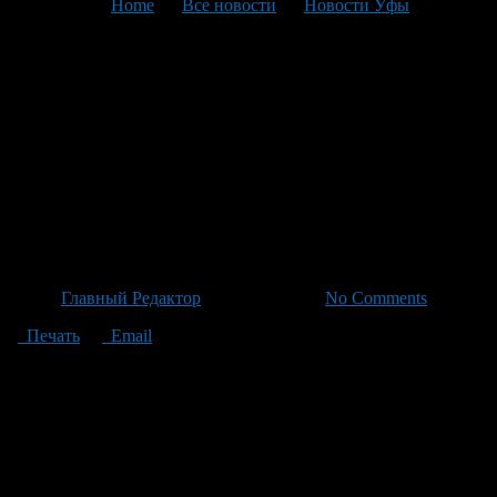
You are here:
Home
>
Все новости
>
Новости Уфы
>
Текущая статья
Завершены съемки
уфимского фильма «Рая»:
духовная история медсестры
с участием известных
актёров
Автор
Главный Редактор
/ 25.06.2026 /
No Comments
Печать
Email
В Уфе завершились съемки короткометражного фильма под
названием «Рая». Работа над картиной была выполнена в
различных локациях города, включая одну из местных
больниц, православный собор и частные дома. Режиссером
выступил Ляйсан Гаррапова, оператор Азамат Латыпов, а
Алсу Гильмутдинова стала продюсером проекта. Роман
Пожидаев, известный режиссер киностудии «Башкортостан»,