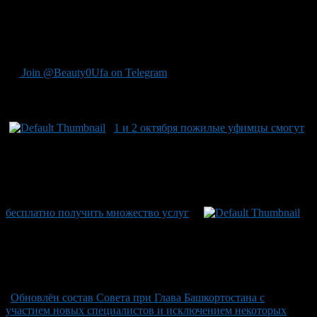
предпочтений и медицинских нужд подопечных важен для
обеспечения им профессионального ухода и внимания на
более оснащенных объектах городов, где подобные
потребности лучше удовлетворяются.
Join @Beauty0Ufa on Telegram
Рекомендуем почитать:
1 и 2 октября пожилые уфимцы смогут
бесплатно получить множество услуг
Обновлён состав Совета при Глава Башкортостана с
участием новых специалистов и исключением некоторых