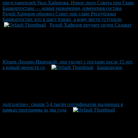
представителей Указ Хабирова: Новое лицо Совета при Главе
Башкортостана — новые назначения, изменения состава
Радий Хабиров обновил Совет при главе Республики
Башкортостан: кто в шаге ближе, а кому место уступили
Радий Хафизов вручает орден Салават
Юлаев Ленарю Ивановой, она уходит с постами после 15 лет,
а новый министр со
Башкирское
долголетие»: свыше 5,4 тысяч сертификатов выданных в
рамках программы за два года