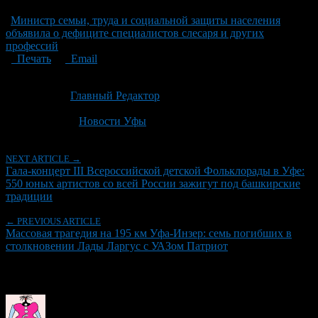
Министр семьи, труда и социальной защиты населения
объявила о дефиците специалистов слесаря и других
профессий
Печать
Email
Опубликовано: 1 месяц назад на 24.06.2026
Автор:
Главный Редактор
Последнее изминение 24 июня, 2026 @ 9:48 пп
Рубрики
Новости Уфы
NEXT ARTICLE →
Гала-концерт III Всероссийской детской Фольклорады в Уфе:
550 юных артистов со всей России зажигут под башкирские
традиции
← PREVIOUS ARTICLE
Массовая трагедия на 195 км Уфа-Инзер: семь погибших в
столкновении Лады Ларгус с УАЗом Патриот
Об авторе