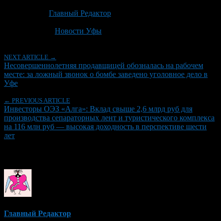
Опубликовано: 1 месяц назад на 24.06.2026
Автор:
Главный Редактор
Последнее изминение 24 июня, 2026 @ 1:32 пп
Рубрики
Новости Уфы
NEXT ARTICLE →
Несовершеннолетняя продавщицей обозналась на рабочем
месте: за ложный звонок о бомбе заведено уголовное дело в
Уфе
← PREVIOUS ARTICLE
Инвесторы ОЭЗ «Алга»: Вклад свыше 2,6 млрд руб для
производства сепараторных лент и туристического комплекса
на 116 млн руб — высокая доходность в перспективе шести
лет
Об авторе
Главный Редактор