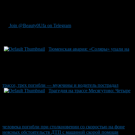
Госавтоинспекции. Расследование обстоятельств
происшествия продолжается под руководством
соответствующих служб Башкирии.
Join @Beauty0Ufa on Telegram
Рекомендуем почитать:
Тюменская авария: «Соляры» упали на
трассе, трех погибли — мужчины и водитель пострадал
Трагедия на трассе Месягутово: Четыре
человека погибли при столкновении со скоростью на фоне
неясных обстоятельств ДТП с машиной скорой помощи