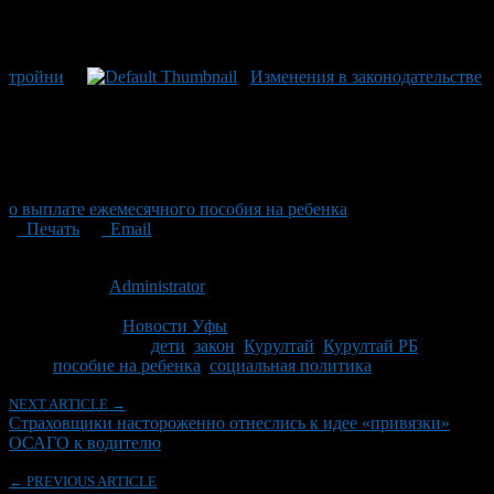
тройни
Изменения в законодательстве
о выплате ежемесячного пособия на ребенка
Печать
Email
Опубликовано: 14 лет назад на 14.06.2012
Автор:
Administrator
Последнее изминение 14 июня, 2012 @ 11:05 пп
Рубрики
Новости Уфы
Tagged With:
дети
,
закон
,
Курултай
,
Курултай РБ
,
пособие на ребенка
,
социальная политика
NEXT ARTICLE →
Страховщики настороженно отнеслись к идее «привязки»
ОСАГО к водителю
← PREVIOUS ARTICLE