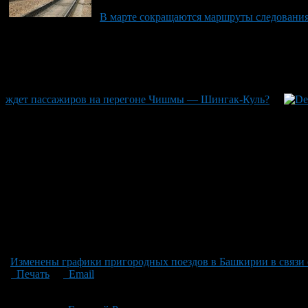
В марте сокращаются маршруты следования
ждет пассажиров на перегоне Чишмы — Шингак-Куль?
Изменены графики пригородных поездов в Башкирии в связи 
Печать
Email
Опубликовано: 1 месяц назад на 24.06.2026