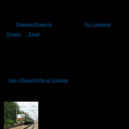
Отмена и изменение расписан
Автор
Главный Редактор
/ 24.06.2026 /
No Comments
Печать
Email
На станции Шингак-Куль в Башкирии идет ремонт железнодорож
июля, будут отменены некоторые электрички: В указанный пе
отправятся в 4.47 утра, Приютово—Давлеканово — в 5.53, 
(8:22) и Приютово—Тавтиманово (15:45). В этот период: — А
в 16.51. — Из Раевки до Шингака поезд не пойдет, а из Чишмов
Отправление Раевка—Шакша — Чишмов в 14.43. Все временны
Join @Beauty0Ufa on Telegram
Рекомендуем почитать: