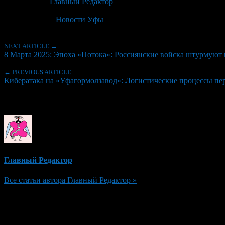
Автор:
Главный Редактор
Последнее изминение 24 июня, 2026 @ 12:24 пп
Рубрики
Новости Уфы
NEXT ARTICLE →
8 Марта 2025: Эпоха «Потока»: Россиянские войска штурмуют 
← PREVIOUS ARTICLE
Кибератака на «Уфагормолзавод»: Логистические процессы пе
Об авторе
Главный Редактор
Все статьи автора Главный Редактор »
Добавить комментарий