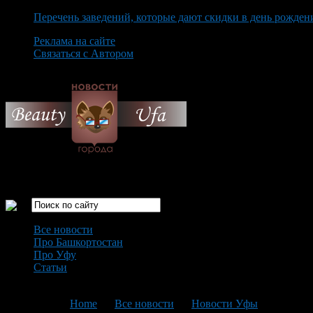
Перечень заведений, которые дают скидки в день рожден
Реклама на сайте
Связаться с Автором
Thursday August 6th, 2026
Только самые интересные новости города Уфа
Все новости
Про Башкортостан
Про Уфу
Статьи
Loading...
You are here:
Home
>
Все новости
>
Новости Уфы
>
Текущая