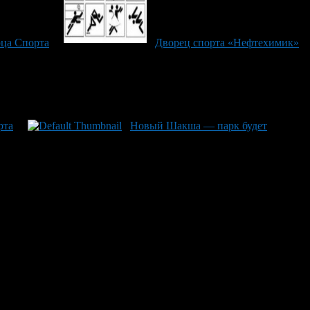
ца Спорта
Дворец спорта «Нефтехимик»
рта
Новый Шакша — парк будет