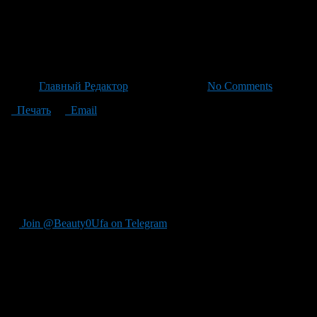
Новый всплеск спорта: как ф
фехтования и слаломного ком
Автор
Главный Редактор
/ 24.06.2026 /
No Comments
Печать
Email
Два года назад в Уфе состоялся первый Международный спорт
поделился, как это событие повлияло на развитие спорта и н
Дворец борьбы, Центр фехтования и комплекс сооружений для 
ведущих соревнованиях страны — Спартакиаде среди сильнейши
наследия форума. Наследие этого события продолжает активно 
региона.
Join @Beauty0Ufa on Telegram
Рекомендуем почитать: