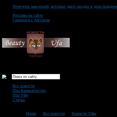
Перечень заведений, которые дают скидки в день рожден
Реклама на сайте
Связаться с Автором
Saturday August 8th, 2026
Только самые интересные новости города Уфа
Все новости
Про Башкортостан
Про Уфу
Статьи
Loading...
You are here:
Home
>
Все новости
>
Новости Уфы
>
Текущая