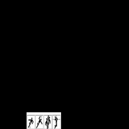
ери Дворца борьбы, Центра
спортивной жизни республики. Вице-премьер Руслан Хабибов
цев. Впереди новых победных сезонов с радостью открылись
юля эти спортивные арены вновь займут центральное место в
но и служат символом прогресса и успеха спортивного
главный компонент здорового образа жизни для жителей