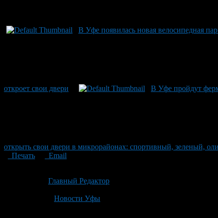
В Уфе появилась новая велосипедная пар
откроет свои двери
В Уфе пройдут ферм
открыть свои двери в микрорайонах: спортивный, зеленый, о
Печать
Email
Опубликовано: 2 месяца назад на 24.06.2026
Автор:
Главный Редактор
Последнее изминение 24 июня, 2026 @ 12:24 пп
Рубрики
Новости Уфы