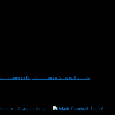
няя Женщина
юня. По данным поискового отряда «Лиза Алерт
та в салатовую куртку из джинса, белую кофту, серые брюки и
700-54-52 или 112.
 пенсионер из Бирска — поиски Алексея Яковлева
вести с 15 мая 2026 года.
Сергей