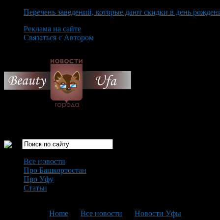
Перечень заведений, которые дают скидки в день рожден
Реклама на сайте
Связаться с Автором
Sunday August 9th, 2026
Только самые интересные новости города Уфа
Все новости
Про Башкортостан
Про Уфу
Статьи
Loading...
You are here:
Home
>
Все новости
>
Новости Уфы
>
Текущая