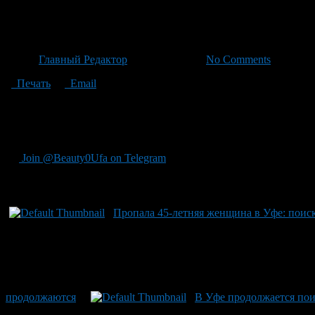
Женщины В Белебее Исчезла 
Автор
Главный Редактор
/ 24.06.2026 /
No Comments
Печать
Email
В Башкирии пропала 55-летняя жительница Белебея Альбина Му
Башкортостан», рост женщины — 160 см, телосложения среднее,
белые кроссовки. Если вы располагаете какой-либо информацие
Join @Beauty0Ufa on Telegram
Рекомендуем почитать:
Пропала 45-летняя женщина в Уфе: поис
продолжаются
В Уфе продолжается пои