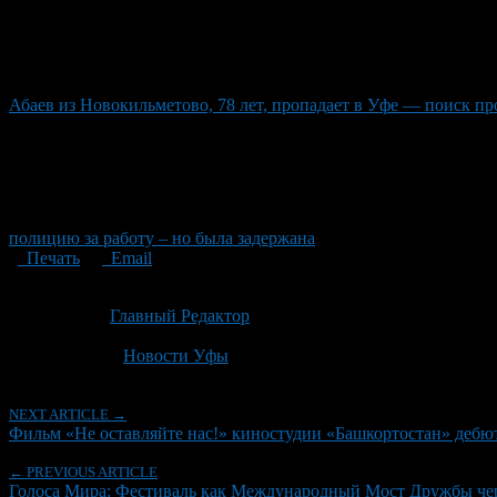
Абаев из Новокильметово, 78 лет, пропадает в Уфе — поиск п
полицию за работу – но была задержана
Печать
Email
Опубликовано: 2 месяца назад на 24.06.2026
Автор:
Главный Редактор
Последнее изминение 24 июня, 2026 @ 12:16 дп
Рубрики
Новости Уфы
NEXT ARTICLE →
Фильм «Не оставляйте нас!» киностудии «Башкортостан» дебю
← PREVIOUS ARTICLE
Голоса Мира: Фестиваль как Международный Мост Дружбы чер