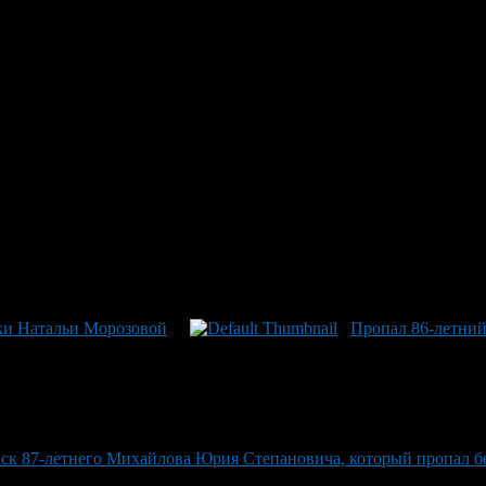
Загадочным Образом 55-Лета
рзагареевна Исилбаева, ее местонахождение неизвестно с 16 и
 волосы каштановые, глаза карие. В последний раз она была оде
й о ее местонахождении, пожалуйста, звоните по номерам 8-800-
ки Натальи Морозовой
Пропал 86-летний
ск 87-летнего Михайлова Юрия Степановича, который пропал без 