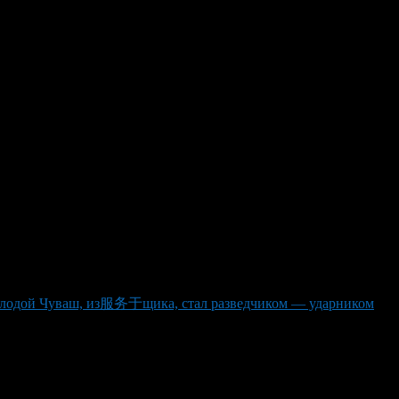
 с налоговых льготами в 2024
приоритетного в 2024 году. Это значит для его реализации
едит заместитель председателя правительства РФ Дмитрий
лодой Чуваш, из服务于щика, стал разведчиком — ударником