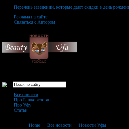
Перечень заведений, которые дают скидки в день рожден
Реклама на сайте
Связаться с Автором
Saturday August 8th, 2026
Только самые интересные новости города Уфа
Все новости
Про Башкортостан
Про Уфу
Статьи
Loading...
You are here:
Home
>
Все новости
>
Новости Уфы
>
Текущая