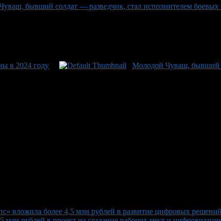
уваш, бывший солдат — разведчик, стал исполнителем боевых з
ны в 2024 году
Молодой Чуваш, бывший с
с» вложила более 4,5 млн рублей в развитие цифровых решений
 млн рублей в проект на создание рабочих мест и цифровизаци