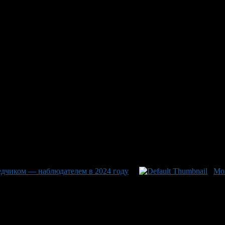
» стал приоритетным проектом
я Чернышенко
 местных жителей, так и гостей Башкортостана, получил статус 
 аренды земли без торгов. За развитием проекта пристально сл
дчиком — наблюдателем в 2024 году
Мо