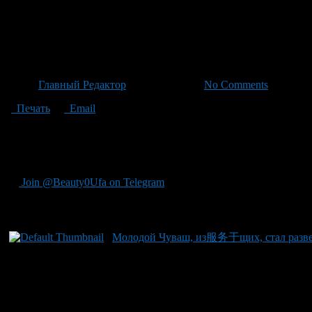
Всесезонный курорт «Нагаево
году под присмотром Дмитри
Автор
Главный Редактор
/ 23.06.2026 /
No Comments
Печать
Email
Всесезонный курорт «Нагаево», нацеленный на привлечение как
предусмотрены налоговые послабления и упрощенная процедура
Чернышенко.
Join @Beauty0Ufa on Telegram
Рекомендуем почитать:
Молодой Чуваш, из服务于щих, стал разве