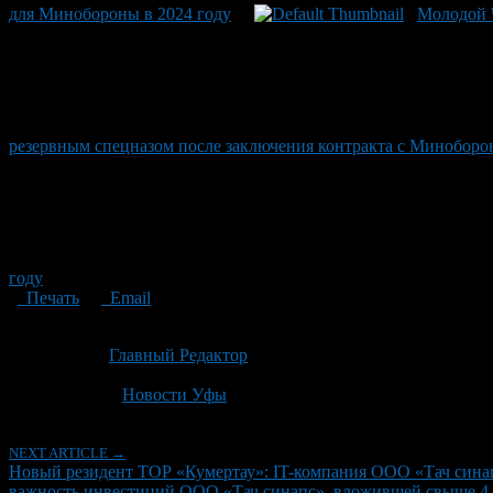
для Минобороны в 2024 году
Молодой Ч
резервным спецназом после заключения контракта с Миноборо
году
Печать
Email
Опубликовано: 2 месяца назад на 23.06.2026
Автор:
Главный Редактор
Последнее изминение 23 июня, 2026 @ 4:03 пп
Рубрики
Новости Уфы
NEXT ARTICLE →
Новый резидент ТОР «Кумертау»: IT-компания ООО «Тач синап
важность инвестиций ООО «Тач синапс», вложившей свыше 4,5