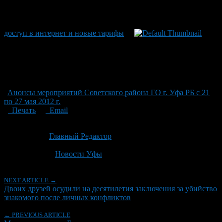
доступ в интернет и новые тарифы
Анонсы мероприятий Советского района ГО г. Уфа РБ с 21
по 27 мая 2012 г.
Печать
Email
Опубликовано: 2 месяца назад на 23.06.2026
Автор:
Главный Редактор
Последнее изминение 23 июня, 2026 @ 2:21 пп
Рубрики
Новости Уфы
NEXT ARTICLE →
Двоих друзей осудили на десятилетия заключения за убийство
знакомого после личных конфликтов
← PREVIOUS ARTICLE