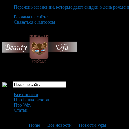
Перечень заведений, которые дают скидки в день рожден
Реклама на сайте
Связаться с Автором
Friday August 7th, 2026
Только самые интересные новости города Уфа
Все новости
Про Башкортостан
Про Уфу
Статьи
Loading...
You are here:
Home
>
Все новости
>
Новости Уфы
>
Текущая