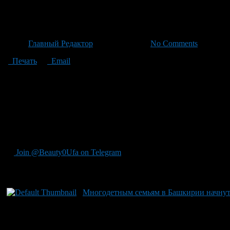
Уфа: многодетным семьям – н
Автор
Главный Редактор
/ 23.06.2026 /
No Comments
Печать
Email
В Уфе многодетные семьи теперь имеют доступ к новым мера
пособием и семейной ипотекой. Одна из новых мер – ежегодна
возрасте до 18 лет или до 23 лет при условии обучения на дн
прожиточного минима по региону и у родителей отсутствовал
представляет собой возврат части уплаченного НДФЛ с пересч
октября текущего года через портал «Госуслуги», клиентску
Владимира Путина с целью усиления поддержки семей, приорит
Join @Beauty0Ufa on Telegram
Рекомендуем почитать:
Многодетным семьям в Башкирии начнут 