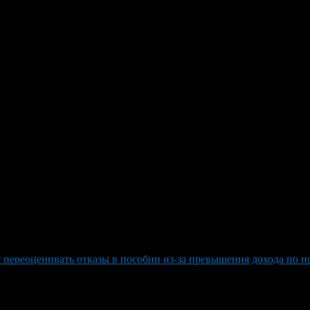
овая помощь от 6% семейного 
м помощи, дополненным уже хорошо зарекомендовавшими себя с
я семейная выплата предназначена для работающих родителей (у
евном отделении. Для получения выплаты семьям необходимо, чт
а задолженность по алиментам. Важно иметь официальный зара
етом по льготной ставке в 6%. Разница между фактическим и ль
ю службу СФ России или МФЦ. В рамках национального проекта 
етом также являются укрепление семейных ценностей и забота 
переоценивать отказы в пособии из-за превышения дохода по по