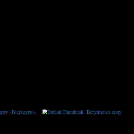
НДФЛ до октября 2023 года
истемами поддержки: материнским капиталом, единым
сыновителей или опекунов), имеющих двух или более детей в
обы среднедушевой доход не превышал 1,5-кратную величину
боток облагаемый налогом НДФЛ за предыдущий год. Выплата
готным расчетами возвращается семье единовременно до
«Семья», запущенного согласно решению Президента РФ
о здоровье будущих поколений.
рту «Госуслуги».
Вступили в силу