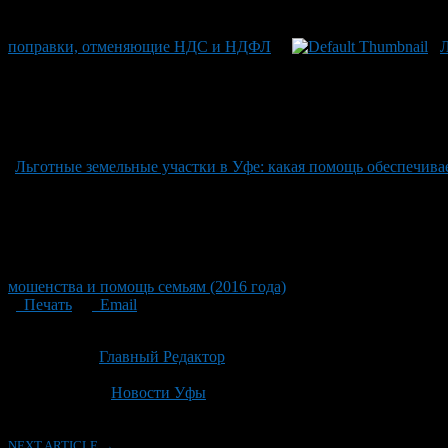
поправки, отменяющие НДС и НДФЛ
Л
Льготные земельные участки в Уфе: какая помощь обеспечивае
мошенства и помощь семьям (2016 года)
Печать
Email
Опубликовано: 1 месяц назад на 23.06.2026
Автор:
Главный Редактор
Последнее изминение 23 июня, 2026 @ 11:55 дп
Рубрики
Новости Уфы
NEXT ARTICLE →