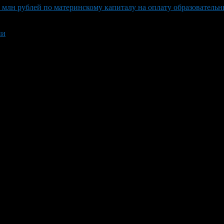
млн рублей по материнскому капиталу на оплату образовательны
ни