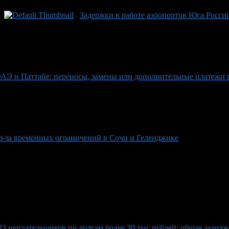
Задержки в работе аэропортов Юга России
АЭ и Паттайе: переносы, замены или дополнительные платежи
из-за временных ограничений в Сочи и Геленджике
3 неплательщиков по долгам более 30 тыс рублей: общая задол