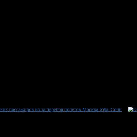
по расписанию изменились в у
 на вылет из Уфы: рейс авиакомпании Red Wings в Екатеринбург 
рейсов в Сочи и Нарьян-Мар были дозазднаны от запланированног
тмечаются задержки для нескольких самолетов прибывающих из 
виации, связанными с аэропортами Сочи и Краснодара. Ранее т
ских пассажиров из-за перебоя полетов Москва-Уфа–Сочи