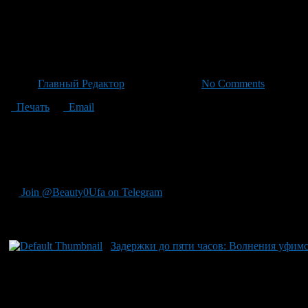
Переносы вылета: Перевозки 
ограничений полётов
Автор
Главный Редактор
/ 23.06.2026 /
No Comments
Печать
Email
По данным онлайн табло, несколько рейсов были переназначены
авиалиний» в Анталью — с 06:30 до 14:45, а также несколько 
первоначального вылета в 07:40. По направлению прибытия о
отсрочок — временные ограничения на полеты со стороны Роса
Join @Beauty0Ufa on Telegram
Рекомендуем почитать:
Задержки до пяти часов: Волнения уфим