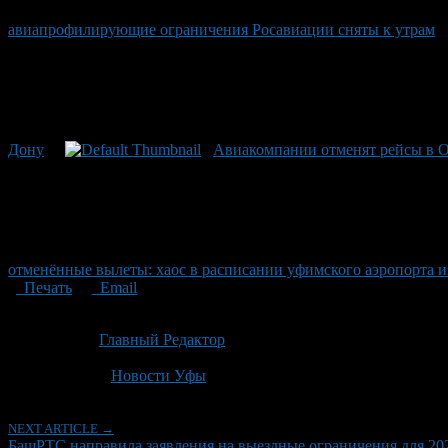
авиапрофилирующие ограничения Росавиации сняты к утрам
Дону
Авиакомпании отменят рейсы в О
отменённые вылеты: хаос в расписании уфимского аэропорта 
Печать
Email
Опубликовано: 2 месяца назад на 23.06.2026
Автор:
Главный Редактор
Последнее изминение 23 июня, 2026 @ 11:16 дп
Рубрики
Новости Уфы
NEXT ARTICLE →
БашРТС направила заявления на выездные ограничения для 202