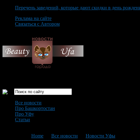
Перечень заведений, которые дают скидки в день рожден
Реклама на сайте
Связаться с Автором
Saturday August 8th, 2026
Только самые интересные новости города Уфа
Все новости
Про Башкортостан
Про Уфу
Статьи
Loading...
You are here:
Home
>
Все новости
>
Новости Уфы
>
Текущая