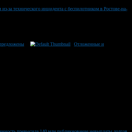
 из-за технического инцидента с беспилотником в Ростове-на-
 предложены
Отложенные и
женность превысила 140 млн рубликнование невыплаты долгов