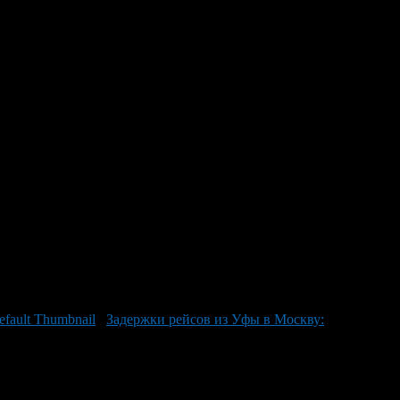
фимском аэропорту из-за
был перенесен с 09:35 до 13:00, полет «Уральских
о времени. Например, рейс Utair на 7 часов позже
Сочи и одного прилета с Нарьян-Мара. Причины таких
акже наблюдалась задержка рейсов в сторону Уфы из Антальи.
Задержки рейсов из Уфы в Москву: