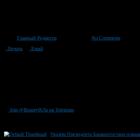
Правительство Башкортостана
образовательных учреждений с
Автор
Главный Редактор
/ 23.06.2026 /
No Comments
Печать
Email
Правительство Башкортостана внесло изменения в систему оп
подписан премьер-министром Андреем Назаровым. Новые услови
образовательных учреждений — диапазон заработной платы сос
оклада до 29 270 рублей для руководителей четырех ключевых
по психолого-педагогической поддержке и Института Развити
воспитателей и младших воспитателей дошкольных учреждений
уточнены выплаты помощникам воспитателей и оклады руковод
образовательной сфере.
Join @Beauty0Ufa on Telegram
Рекомендуем почитать:
Указом Президента Башкортостана повы