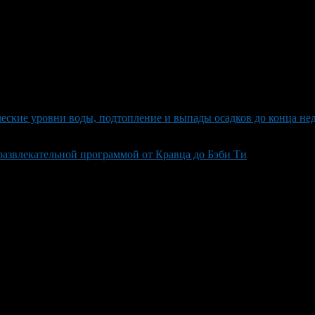
еские уровни воды, подтопление и выпады осадков до конца не
развлекательной программой от Кравца до Бэби Ти