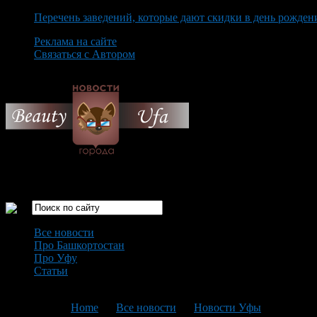
Перечень заведений, которые дают скидки в день рожден
Реклама на сайте
Связаться с Автором
Sunday August 9th, 2026
Только самые интересные новости города Уфа
Все новости
Про Башкортостан
Про Уфу
Статьи
Loading...
You are here:
Home
>
Все новости
>
Новости Уфы
>
Текущая