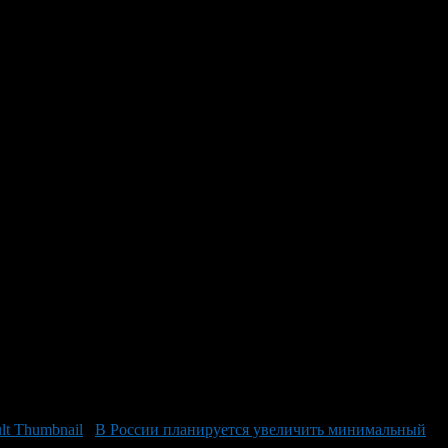
аты труда для
ждений подведомственных минпросвешения, документ был
 таблице обозначены уточненные оклады для руководителей
группы оплаты труда. Особое внимание уделено повышению
 Образовательного Центра «Йондоз», Республиканского Центра
оэффициент в размере 0,231 введен также для помощников
 имени дважды Героя Советского Союза Мусы Гареева, где
 поддерживать и стимулировать профессиональный рост в
В России планируется увеличить минимальный