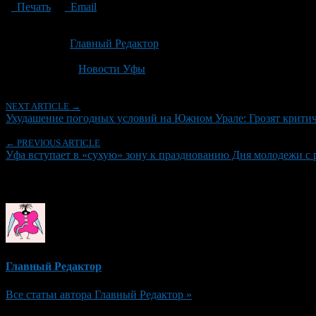
Печать
Email
Опубликовано: 2 месяца назад на 23.06.2026
Автор:
Главный Редактор
Последнее изминение 23 июня, 2026 @ 10:49 дп
Рубрики
Новости Уфы
NEXT ARTICLE →
Ухудашение погодных условий на Южном Урале: Грозят критич
← PREVIOUS ARTICLE
Уфа вступает в «сухую» зону к празднованию Дня молодежи с 
Об авторе
Главный Редактор
Все статьи автора Главный Редактор »