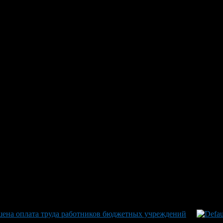
 утвердило новую систему опл
 2026 года
латы труда работникам государственных образовательных учре
я заработают с 1 января 2026 года. В обновленной зарплатной
тавит от 15 041 до 18 884 рублей, варьируя в зависимости от 
 образовательных структур: Республиканского Центра «Аврора»,
я образования Башкортостана. Дополнительный стимулирующий к
. Упомянуто особое внимание к Уфимскому кадетскому корпусу
ящих работников. Эти изменения отражают стремление региона
шена оплата труда работников бюджетных учреждений