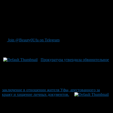
рукоприкладство и мотошлем для атаки на одного из юношей.
От этого удара пострадавший был ранен настолько серьезно,
что получил закрытую черепно-мозговую травму, сотрясение
мозга и множественные кровоподтеки, носящие признаки
легкого вреда здоровью по законодательству. Теперь дело
передано мировому судье города Кумертау для дальнейшего
разбирательства.
Join @Beauty0Ufa on Telegram
Рекомендуем почитать:
Прокуратура утвердила обвинительное
заключение в отношении жителя Уфы, арестованного за
кражу и хищение личных документов.