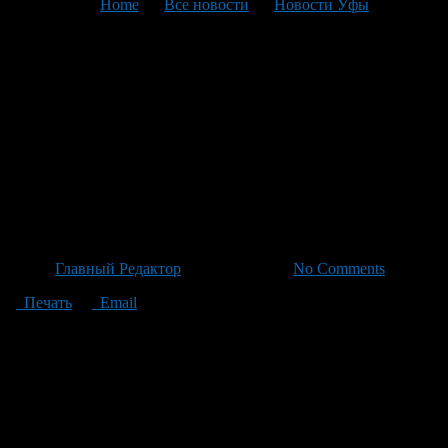
You are here:
Home
>
Все новости
>
Новости Уфы
>
Текущая статья
Молодой мужчина нанес
подростку тяжелые травмы
мотошлемом: прокуратура
утвердила обвинительное
заключение
Автор
Главный Редактор
/ 23.06.2026 /
No Comments
Печать
Email
Прокуратура города Кумертау утвердила обвинительное
заключение на молодого мужчину, 25 лет, за нанесение
телесных повреждений с применением мотошлема. Инцидент
произошел минувшим осенним месяцем, когда у проезжей
дороги между мужчиной и двумя подростками вспыхнул
конфликт: его ответом стал резкий приступ насилия — он
догнал подростков и применил в ходе потасовки