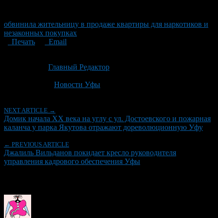
обвинила жительницу в продаже квартиры для наркотиков и
незаконных покупках
Печать
Email
Опубликовано: 2 месяца назад на 23.06.2026
Автор:
Главный Редактор
Последнее изминение 23 июня, 2026 @ 10:19 дп
Рубрики
Новости Уфы
NEXT ARTICLE →
Домик начала XX века на углу с ул. Достоевского и пожарная
каланча у парка Якутова отражают дореволюционную Уфу
← PREVIOUS ARTICLE
Джалиль Вильданов покидает кресло руководителя
управления кадрового обеспечения Уфы
Об авторе