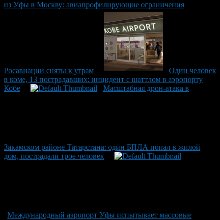
из Уфы в Москву: авиапрофилирующие ограничения
Росавиации сняты к утрам
Один человек
в коме, 13 пострадавших: инцидент с шаттлом в аэропорту
Кобе
Масштабная дрон-атака в
Закамском районе Татарстана: один БПЛА попал в жилой
дом, пострадали трое человек
Международный аэропорт Уфы испытывает массовые