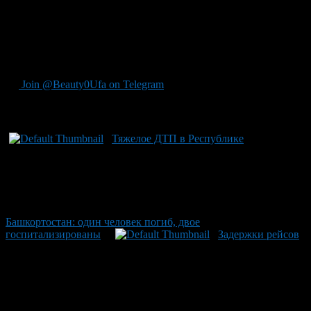
отменённые посадки-вылеты; для уточнения информации
рекомендуются официальные ресурсы аэропорта. На
Куйбышевской железной дороге обстановка спокойная: все
поезда следуют с полной обеспеченностью пассажира
безопасности, инцидентов не было.
Join @Beauty0Ufa on Telegram
Рекомендуем почитать:
Тяжелое ДТП в Республике
Башкортостан: один человек погиб, двое
госпитализированы
Задержки рейсов