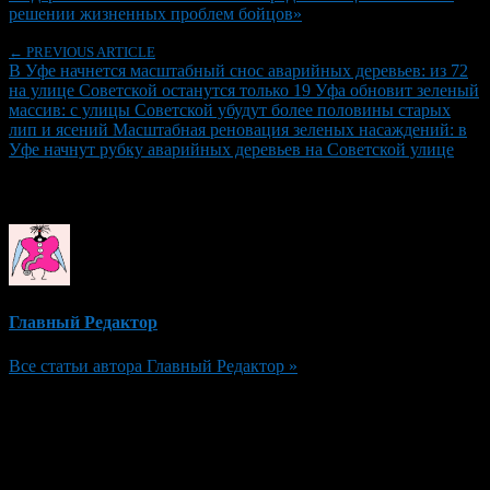
решении жизненных проблем бойцов»
← PREVIOUS ARTICLE
В Уфе начнется масштабный снос аварийных деревьев: из 72
на улице Советской останутся только 19 Уфа обновит зеленый
массив: с улицы Советской убудут более половины старых
лип и ясений Масштабная реновация зеленых насаждений: в
Уфе начнут рубку аварийных деревьев на Советской улице
Об авторе
Главный Редактор
Все статьи автора Главный Редактор »
Добавить комментарий