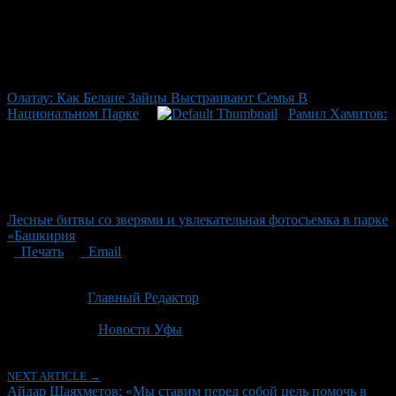
Олатау: Как Белаие Зайцы Выстраивают Семья В
Национальном Парке
Рамил Хамитов:
Лесные битвы со зверями и увлекательная фотосъемка в парке
«Башкирия
Печать
Email
Опубликовано: 2 месяца назад на 23.06.2026
Автор:
Главный Редактор
Последнее изминение 23 июня, 2026 @ 9:03 дп
Рубрики
Новости Уфы
NEXT ARTICLE →
Айдар Шаяхметов: «Мы ставим перед собой цель помочь в