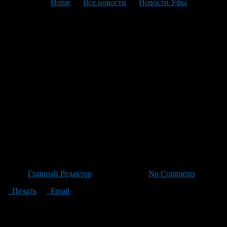
You are here:
Home
>
Все новости
>
Новости Уфы
>
Текущая статья
В национальном парке
«Башкирия» грибы
становятся подлинными
хранителями лесов:
загадочные круги и яркие
серно-жёлтые трутовики
обогащают лесные поляны
Автор
Главный Редактор
/ 23.06.2026 /
No Comments
Печать
Email
В национальном парке «Башкирия» грибы начинают своё
активное развитие на стволах деревьев, пнях и лесных
полянах: серно-жёлтый трутовик, вешенки и луговые опята