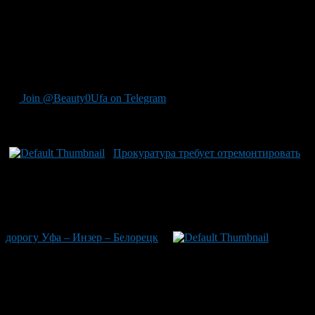
соответствии со стандартами безопасности. В итоге суд
удовлетворил все требования прокуратуры. В другом
инциденте Башкирии произошел случай, когда водитель под
воздействием алкоголя в попытке избежать преследования
врезался в электроопору — информация об этом и других
важных фактах доступна на нашем сайте BeautyUfa.ru.
Join @Beauty0Ufa on Telegram
Рекомендуем почитать:
Прокуратура требует отремонтировать
дорогу Уфа – Инзер – Белорецк