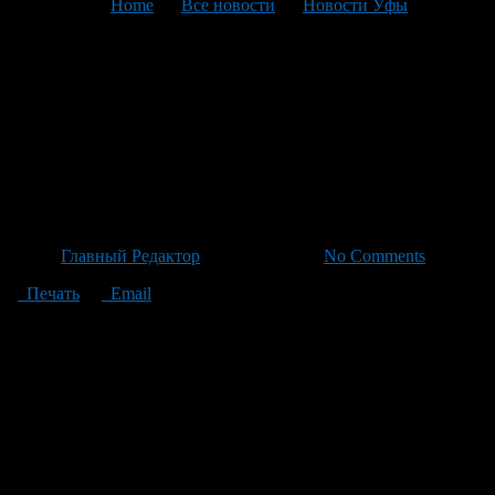
You are here:
Home
>
Все новости
>
Новости Уфы
>
Текущая статья
Прокуратура выявила
серьезные нарушения на
дороге «Белорецк–
Тирлянский»
Автор
Главный Редактор
/ 22.06.2026 /
No Comments
Печать
Email
Белорецкая межрайонная прокуратура провела тщательную
проверку исполнения законов по безопасности дорожного
движения и обнаружила серьезные проблемы на дороге
«Белорецк–Тирлянский». По данным надзорного органа,
состояние дороги ухудшено множественными дефектами
проезжей части, которые не только затрудняют проезда
автомобилей, но и представляют реальную угрозу для
водителей. Прокуратура направила исковое заявление в суд с
требованием к ответственным лицам привести трассу в