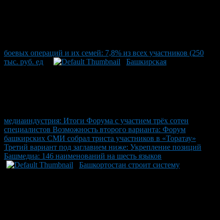
боевых операций и их семей: 7,8% из всех участников (250
тыс. руб. ед
Башкирская
медиаиндустрия: Итоги Форума с участием трёх сотен
специалистов Возможность второго варианта: Форум
башкирских СМИ собрал триста участников в «Торатау»
Третий вариант под заглавием ниже: Укрепление позиций
Башмедиа: 146 наименований на шесть языков
Башкортостан строит систему