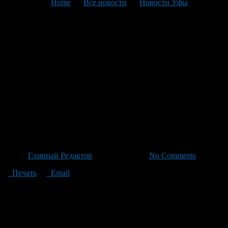
You are here:
Home
>
Все новости
>
Новости Уфы
>
Текущая статья
Собирая Силы:
Специалисты из разных сфер
объединились для
повышения поддержки
участников боевых операций
и их семей
Автор
Главный Редактор
/ 22.06.2026 /
No Comments
Печать
Email
На встрече в столичном конгресс-холле «Торатау» собрались
около 150 специалистов, чьи обязанности включают
поддержку военнослужащих и их семей: от социальной
помощи до психологической поддержки. Присутствовали
представители государственных органов, муниципальных