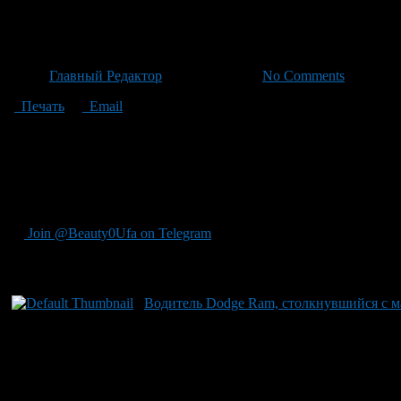
Водитель года лишился прав 
Автор
Главный Редактор
/ 22.06.2026 /
No Comments
Печать
Email
По сообщению пострадавшей Ксения С., водителя лишили прав 
рассказала уфимка. – Конечно, этого недостаточно, впереди 
которая двигалась со включёнными сиреной и маячками для обо
пациентку, которую доставили на борту скорой помощи. Страх
давлением общественного резонанса, страховое возмещение был
Join @Beauty0Ufa on Telegram
Рекомендуем почитать:
Водитель Dodge Ram, столкнувшийся с м