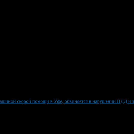
из-за аварии с машиной скоро
на год за ДТП со скорой помощью на улице Бакалинской в Уфе.
еще судебные разбирательства по компенсации». В прошлом году
значения проезда. В результате столкновения машина медиков пе
овая компания изначально выплатила пострадавшей 250 рублей п
о увеличено до 50 тысяч рублей.
ашиной скорой помощи в Уфе, обвиняется в нарушении ПДД и э