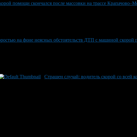
скорой помощи скончался после массовки на трассе Крапачово–
коростью на фоне неясных обстоятельств ДТП с машиной скорой
Страшен случай: водитель скорой со всей 