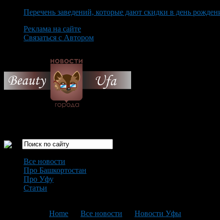
Перечень заведений, которые дают скидки в день рожден
Реклама на сайте
Связаться с Автором
Friday August 7th, 2026
Только самые интересные новости города Уфа
Все новости
Про Башкортостан
Про Уфу
Статьи
Loading...
You are here:
Home
>
Все новости
>
Новости Уфы
>
Текущая