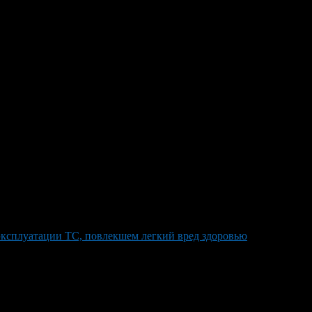
й помощи в Уфе
 «Его лишили водительского удостоверения на целый год, —
 внедорожник Dodge Ram столкнулся с машиной скорой помощи,
ревернулась, в аварии пострадали пять человек, включая
осле признания повреждения «лёгким», однако позже, под
ксплуатации ТС, повлекшем легкий вред здоровью