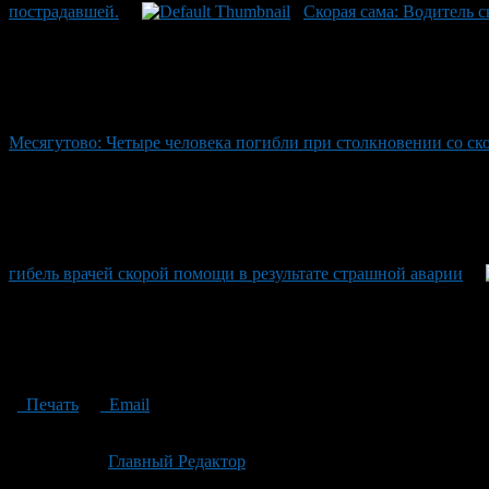
пострадавшей.
Скорая сама: Водитель 
Месягутово: Четыре человека погибли при столкновении со с
гибель врачей скорой помощи в результате страшной аварии
Печать
Email
Опубликовано: 2 месяца назад на 22.06.2026
Автор:
Главный Редактор
Последнее изминение 22 июня, 2026 @ 5:04 пп