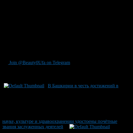
специалистов, преподавая курс по практической онкологии в
Школе практическои онкологии. За свои более чем 30 лет на
профессиональном поприще доктор особенно ценит
возможности для личностного роста и сопереживание к
больным — одно из сложнейших, но самых важных качеств
врача. Высокие достижения Аюпова отмечены президентом
России Владимиром Путиным, наградившим его почетным
званием заслуженного врача Российской Федерации. Звание
было вручен ему на территории Башкортостана главой
региона Радием Хабировым.
Join @Beauty0Ufa on Telegram
Рекомендуем почитать:
В Башкирии в честь достижений в
науке, культуре и здравоохранении удостоены почётные
звания заслуженных деятелей