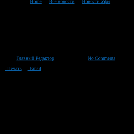
You are here:
Home
>
Все новости
>
Новости Уфы
>
Текущая статья
Врачи гордятся: как онколог
Рустем Аюпов совершает
невозможное 200 раз в год
Автор
Главный Редактор
/ 22.06.2026 /
No Comments
Печать
Email
Заместитель главного врача по медицинской части
Республиканского клинического онкодиспансера,
заслуженный врач России Рустем Аюпов стал героем нового
выпуска проекта «Повод гордиться», который реализуется
совместно с ЦУР Башкортостана и каналом БСТ. Ежегодно в
его активе свыше 200 хирургических операций высокого
уровня сложности, включая уникальные
высокотехнологичные вмешательства при раке толстой
кишки. Также Рустем Аюпов активно использует
современные лапароскопические методы лечения. Кроме
врачебной работы, он участвует в обучении будущих