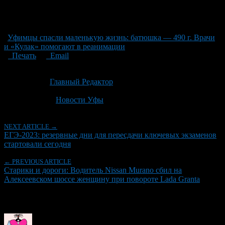
Уфимцы спасли маленькую жизнь: батюшка — 490 г. Врачи
и «Кулак» помогают в реанимации
Печать
Email
Опубликовано: 2 месяца назад на 22.06.2026
Автор:
Главный Редактор
Последнее изминение 22 июня, 2026 @ 10:49 дп
Рубрики
Новости Уфы
NEXT ARTICLE →
ЕГЭ-2023: резервные дни для пересдачи ключевых экзаменов
стартовали сегодня
← PREVIOUS ARTICLE
Старики и дороги: Водитель Nissan Murano сбил на
Алексеевском шоссе женщину при повороте Lada Granta
Об авторе