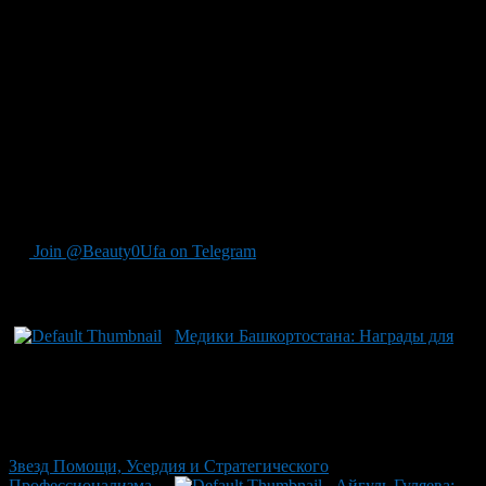
заботе этих медиков с момента начала специализации, на
сегодняшний день 6260 малышей родились у матерей,
живущих с ВИЧ. Из них более 5382 здоровы и продолжают
свое развитие вне риска болезни благодаря эффективной
терапии и вниманию специалистов, а в активной фазе
лечения находятся 229 детей со ставкой успеха лечения до
95%. Андрей Назаров особо выделил значимость этого труда
медиков, подчеркнув их роль в дарении каждому малышу
будущего. За свой благородный труд они не только получили
официальное признание, но и стали ярким символом надежды
для тысяч семей Башкортостана.
Join @Beauty0Ufa on Telegram
Рекомендуем почитать:
Медики Башкортостана: Награды для
Звезд Помощи, Усердия и Стратегического
Профессионализма
Айгуль Гуляева: