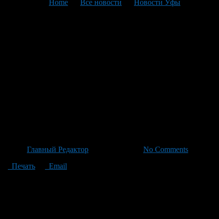
You are here:
Home
>
Все новости
>
Новости Уфы
>
Текущая статья
Медики Айгуль Галиева и
Изолина Биглова удостоены
Премии «Дарующие жизнь»
за спасение 5382 здоровых
детей со СПИДом у матерей-
инфицированных
Автор
Главный Редактор
/ 21.06.2026 /
No Comments
Печать
Email
Айгуль Галиева, главный врач Республиканского Центра
СПИДа и Изолина Биглова удостоены общественной премии
«Дарующие жизнь» от правительства Башкортостана в лице
премьер-министра Андрея Назарова за их уникальный вклад в
борьбу со СПИДом среди беременных женщин. Благодаря