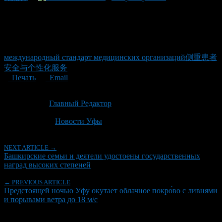
международный стандарт медицинских организаций侧重患者
安全与个性化服务
Печать
Email
Опубликовано: 2 месяца назад на 21.06.2026
Автор:
Главный Редактор
Последнее изминение 21 июня, 2026 @ 3:16 пп
Рубрики
Новости Уфы
NEXT ARTICLE →
Башкирские семьи и деятели удостоены государственных
наград высоких степеней
← PREVIOUS ARTICLE
Предстоящей ночью Уфу окутает облачное покро́во с ливнями
и порывами ветра до 18 м/с
Об авторе