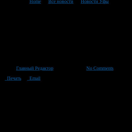
You are here:
Home
>
Все новости
>
Новости Уфы
>
Текущая статья
Несущие крылья спасения:
Экстренные службы спасли
из вентиляционного канала
напуганную птицу
Автор
Главный Редактор
/ 21.06.2026 /
No Comments
Печать
Email
Жители одного из домов обратились с необычным случаем к
экстренным службам, полагая, что к ним проникла летучая
мышь. Однако спасатели, прибывшие на вызов, обнаружили
неожиданное: вместо мыши в вентиляционном канале
оказалась испуганная птица. Специалисты осторожно
подобрали птичью «гостью» и, убедившись, что она не
пострадала, выпустили её на свободу. История поделилась с
нами пресс-службой местного ведомства.