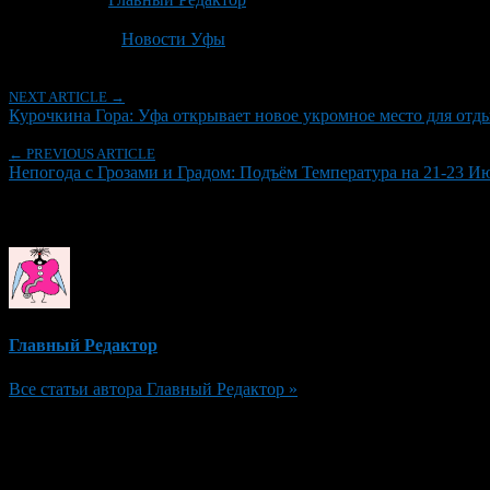
Последнее изминение 21 июня, 2026 @ 8:03 дп
Рубрики
Новости Уфы
NEXT ARTICLE →
Курочкина Гора: Уфа открывает новое укромное место для отд
← PREVIOUS ARTICLE
Непогода с Грозами и Градом: Подъём Температура на 21-23 И
Об авторе
Главный Редактор
Все статьи автора Главный Редактор »
Добавить комментарий