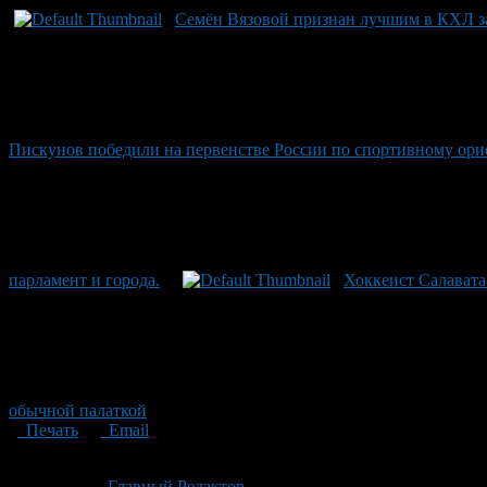
Семён Вязовой признан лучшим в КХЛ за
Пискунов победили на первенстве России по спортивному ор
парламент и города.
Хоккеист Салавата
обычной палаткой
Печать
Email
Опубликовано: 2 месяца назад на 21.06.2026
Автор:
Главный Редактор