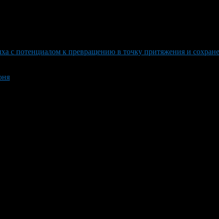
ыха с потенциалом к превращению в точку притяжения и сохран
юня