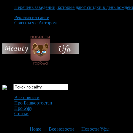
Перечень заведений, которые дают скидки в день рожден
Реклама на сайте
Связаться с Автором
Friday August 7th, 2026
Только самые интересные новости города Уфа
Все новости
Про Башкортостан
Про Уфу
Статьи
Loading...
You are here:
Home
>
Все новости
>
Новости Уфы
>
Текущая