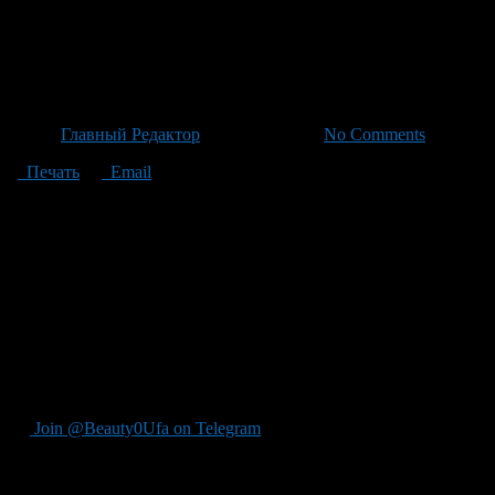
Семён Кучеров пересечёт Пам
пути с палаткой и сердцем го
Автор
Главный Редактор
/ 21.06.2026 /
No Comments
Печать
Email
Семён Кучеров, известный путешественник и сооснователь «Уф
маршрут протяженностью почти 2000 километров требует не тол
метров и преодолевать такие легендарные трассы как Тянь-Ша
на двухколесном транспните: из Санкт-Петербурга он доехал 
начинается в Бишкеке и включает в себя перемещение через Па
одной из мощнейших геологических артерий Земли, с её древн
2026 года запланирована на месяц полного погружения в прир
путешествия становится опыт слушания природы: её тишью, гу
масштабные ландшафты заставляют человека осознавать своё 
процедур, но ничто не ослабло его решимости следовать по э
Join @Beauty0Ufa on Telegram
Рекомендуем почитать: