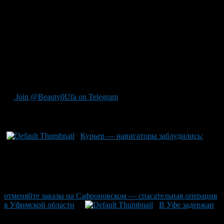
рублей, а затем еще 1,3 миллиона руб., которые в итоге
передали курьеру-заднему участнику мошеннического плана.
Курьером оказался мужчина из Челябинска, который
занимался такими «командировками» по разным городам и
переводил похищенные средства через сервисы обмена
криптовалюты. Полицейские выследили его и арестовали на
месте преступления. Теперь этому злоумышленнику может
быть вменено мошенничество не только с потерпевшей из
Уфы, но также со всеми другими жертвами его действий.
Join @Beauty0Ufa on Telegram
Рекомендуем почитать:
Курьер — навигаторы заблудились:
отменяйте заказы на Сафроновском — спасательная операция
в Уфимской области
В Уфе задержан