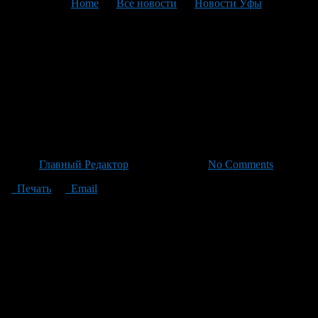
You are here:
Home
>
Все новости
>
Новости Уфы
>
Текущая статья
Курьер из Челябинска
задержан при передаче 1,9
млн рублей от обманутой
уфимской пенсионерки
Автор
Главный Редактор
/ 20.06.2026 /
No Comments
Печать
Email
В Уфе полицейские задержали курьера, который принимал
пакет с 1,9 млн руб от местной пожилой женщины.
Пострадавшая — 72-летняя пенсионерка из Октябрьского
района Уфы, которая все еще работает и в рабочих чатах
общалась со своими коллегами. Злоумышленники
использовали ее незнание подобных схем для общения под
видом официальных служб: банкиров, государственных
организаций и прокуратуры. Под их давлением женщина
дважды сняла с своих счетов деньги — сначала 600 тысяч