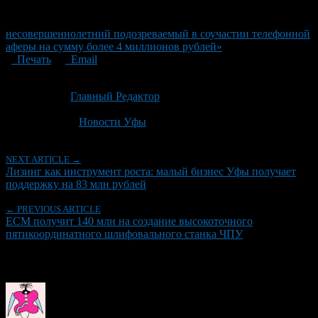
несовершеннолетний подозреваемый в соучастии телефонной
аферы на сумму более 4 миллионов рублей»
Печать
Email
Опубликовано: 2 месяца назад на 20.06.2026
Автор:
Главный Редактор
Последнее изминение 20 июня, 2026 @ 7:32 пп
Рубрики
Новости Уфы
NEXT ARTICLE →
Лизинг как инструмент роста: малый бизнес Уфы получает
поддержку на 83 млн рублей
← PREVIOUS ARTICLE
ЕСМ получит 140 млн на создание высокоточного
пятикоординатного шлифовального станка ЧПУ
Об авторе