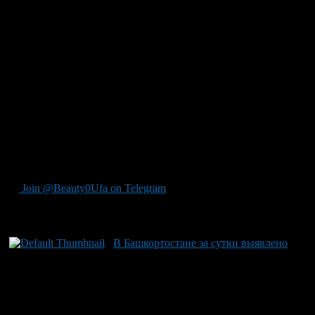
троих нарушителей по ст. 264.1 УК РФ. Среди выявленных
инспектами ДПС были такие серьезные нарушения как
неправильная перевозка детей (15 фактов), управление авто
без и с временно изъятыми правами — суммарно около ста
случаев, а также выезд на встречку в запрещенном месте
зафиксировали почти тридцать раз. Специальная операция
«Мототехника» добавила к списку нарушений более 16 ПДД
со стороны мотоциклистов. В городе Уфе за рулем питбайков
было задержано семь несовершеннолетних водителей в
рамках рейдов инспекторов ГАИ и Центра общественной
безопасности. По данным на начало года, Башкирия
зафиксировала статистику из 29 ДТП с участием детей, где
пострадали 31 ребенок.
Join @Beauty0Ufa on Telegram
Рекомендуем почитать:
В Башкортостане за сутки выявлено