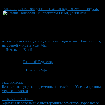
Законопроект о вождении в пьяном виде внесли в Госдуму
Инспекторы ГИБДД выявили
несовершенствующего водителя мотоцикла — 13 — летнего,
на Боевой улице в Уфе. Мал
Печать
Email
Опубликовано: 2 месяца назад на 20.06.2026
Автор:
Главный Редактор
Последнее изминение 20 июня, 2026 @ 11:33 дп
Рубрики
Новости Уфы
NEXT ARTICLE →
Беспилотная угроза и временный авиасбой в Уфе: экстренные
меры от властей
← PREVIOUS ARTICLE
Уфимцы недовольны односторонним ремонтом дорог возле