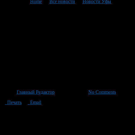
You are here:
Home
>
Все новости
>
Новости Уфы
>
Текущая статья
В Башкортостане
инспекторы ДПС выявили
более 1500 нарушений за
сутки: в их числе — 43 факта
управления транспортными
средствами в пьяном виде
Автор
Главный Редактор
/ 20.06.2026 /
No Comments
Печать
Email
За последние сутки инспекторы ГАИ зафиксировали более
1500 нарушений ПДД на дорогах Башкортостана, включая 43
случая управления транспортными средствами в состоянии
алкогольного опьянения. Угроза уголовной ответственности
за повторное нарушение стала причиной для привлечения