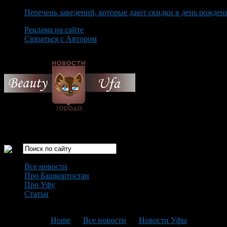
Перечень заведений, которые дают скидки в день рожден
Реклама на сайте
Связаться с Автором
Friday August 7th, 2026
Только самые интересные новости города Уфа
Все новости
Про Башкортостан
Про Уфу
Статьи
Loading...
You are here:
Home
>
Все новости
>
Новости Уфы
>
Текущая