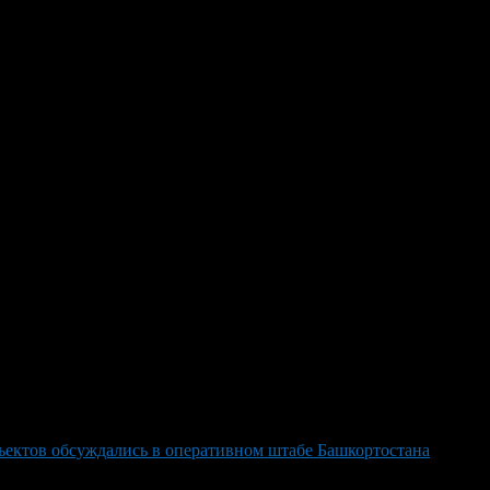
 Уфы до Самары — тревога по
олько в республике, но также и ряд аэропортов в Татарстане —
ии Госкомитета РБ по ЧС, воздушная гавань прекратила прием
иком в Оренбурге. Ранее также отмечались эпизоды ракетных
ация сохраняется и за пределами Башкирии: Росавиация
тная опасность действует еще и во многих регионах Урала —
е беспилотниками. Минобороны зафиксировало перехват и
ъектов обсуждались в оперативном штабе Башкортостана