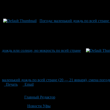
Погода: маленький дождь по всей стране
дождь или солнце, но мокрость по всей стране
маленький дождь по всей стране (20 — 21 января), смена пого
Печать
Email
Опубликовано: 2 месяца назад на 20.06.2026
Автор:
Главный Редактор
Последнее изминение 20 июня, 2026 @ 10:02 дп
Рубрики
Новости Уфы