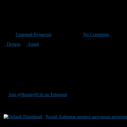
Беспилатные объекты вновь 
всей стране
Автор
Главный Редактор
/ 20.06.2026 /
No Comments
Печать
Email
В Башкирии вновь объявлена тревога из-за беспилатных летате
а также приостановлены операции аэропорта Уфы на несколько
и отправку самолетов. Впереди последних подобных мер прошл
угроз, как это было на протяжении нескольких дней в мае-июн
сообщила о продолжающемся закрытии аэропортов не только в 
включая Удмуртию и Пермский край. Напоминаем, что всего дв
уничтожение почти тысячи летальных аппаратов и ракет в тот 
Join @Beauty0Ufa on Telegram
Рекомендуем почитать:
Радий Хабиров провел заседание антите