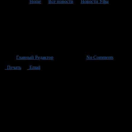
You are here:
Home
>
Все новости
>
Новости Уфы
>
Текущая статья
Уфимцы получили
возможность оплачивать
парковку через СБП
Автор
Главный Редактор
/ 19.06.2026 /
No Comments
Печать
Email
Администрация Уфы расширила возможности платных
парковок. Теперь пользователи могут оплатить своё
парковочное пространство посредством системы быстрых
платежей (СБП). Нововведение доступно как на личном
портале, так и в мобильном приложении «Горпарковки». Это
нововведение сделано для повышения удобства клиентов:
процесс оплаты стал ещё проще — всего несколько кликов без
необходимости вводить банковские данные. Подробности о
том, как воспользоваться этим новым способом оплаты можно
найти в разделе «Оплата через личный кабинет» на портале.