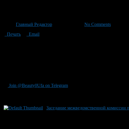
Рекордные инвестиции: Уфа о
Автор
Главный Редактор
/ 19.06.2026 /
No Comments
Печать
Email
В рамках национального проекта «Молодежь и дети» в Уфе акт
включает укладки кровельных слоев, облагораживание фасада 
Родиона Зорге также демонстрирует значительный прогресс: з
помещениях и установлены системы водоснабжения на санита
Шарипов подчеркнул: «Мы инвестировали более 1,5 миллиардо
важно не только для учебных процессов, но и для безопасности
стремлении к совершенству при подготовке школьных территор
Join @Beauty0Ufa on Telegram
Рекомендуем почитать:
Заседание межведомственной комиссии п