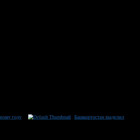
бному году
школе No127 готовность всех работ уже превышает 70%. Это
ного ремонта более 119 млн рублей. Школа No31 имени
реходов между этажами, оштукатурены стены в верхних
й. Исполняющий обязанности главы администрации Уфы Рустам
отправятся за порог своих обновленных помещений — это
о городу составляет около 65%, с упорством на мелочах в
бному году
Башкортостан выделил