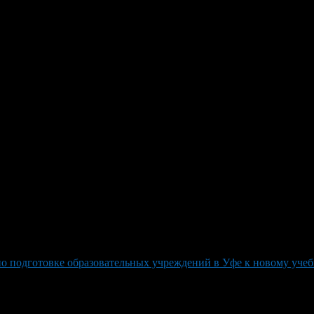
бновляет школы к Новому уче
ивно ведутся ремонтные работы в 16 городских школах. Так, в 
и полов на третьем этаже столовой, с общим бюджетом капиталь
десь выполнено порядка 65% работ. Здесь обновлены отделка пе
рных участках с общим бюджетом ремонта свыше 81 млн рубле
в для обновления городских школ. К началу сентября ученики 
 будущих поколений». Сейчас средняя строительная готовность п
ий к новому учебному сезону.
о подготовке образовательных учреждений в Уфе к новому уче