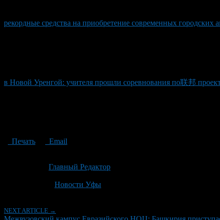
рекордные средства на приобретение современных городских а
в Новой Уренгой: учителя прошли соревнования по联邦 проек
Печать
Email
Опубликовано: 2 месяца назад на 19.06.2026
Автор:
Главный Редактор
Последнее изминение 19 июня, 2026 @ 7:02 пп
Рубрики
Новости Уфы
NEXT ARTICLE →
Межвузовский кампус Евразийского НОЦ: Башкирия приступа