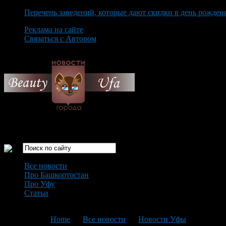
Перечень заведений, которые дают скидки в день рожден
Реклама на сайте
Связаться с Автором
Friday August 7th, 2026
Только самые интересные новости города Уфа
Все новости
Про Башкортостан
Про Уфу
Статьи
Loading...
You are here:
Home
>
Все новости
>
Новости Уфы
>
Текущая