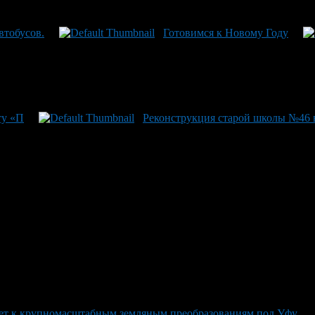
втобусов.
Готовимся к Новому Году
ту «П
Реконструкция старой школы №46 в
ет к крупномасштабным земляным преобразованиям под Уфу