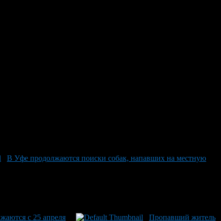
е почти месяц
 Гареева, 43 лет. О его последнем появлении известно: он был
го роста — 177 см, худощавого телосложения с седыми волосами
леднее время, просьба связаться по телефону: (800) 700–54–52
близкими.
В Уфе продолжаются поиски собак, напавших на местную
жаются с 25 апреля
Пропавший житель