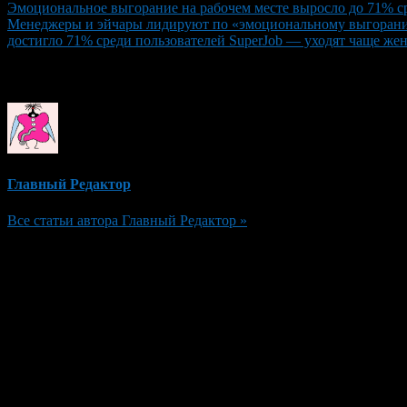
Эмоциональное выгорание на рабочем месте выросло до 71% ср
Менеджеры и эйчары лидируют по «эмоциональному выгоранию»
достигло 71% среди пользователей SuperJob — уходят чаще же
Об авторе
Главный Редактор
Все статьи автора Главный Редактор »
Добавить комментарий