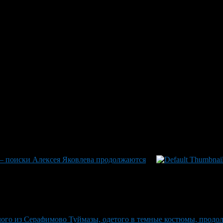
поиски продолжаются в Уфе уж
ку ни одной детали, на поиск направлен житель города Альберта
много цвета, а обувь – черно-белые кроссовки. Альберт средне
мацией о местонахождении Альберта Гареева или видел его в пос
т готовы принимать вашу помощь для воссоединения с домом и 
— поиски Алексея Яковлева продолжаются
го из Серафимово Туймазы, одетого в темные костюмы, продол