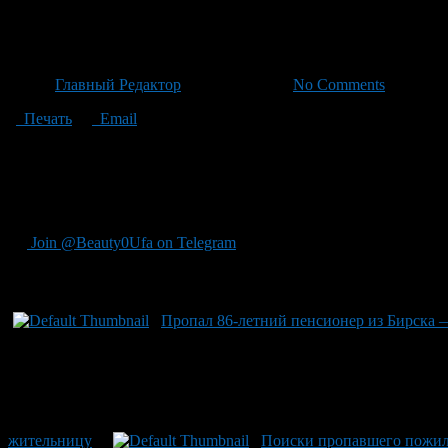
Нерушимый образ Альберта: 
Автор
Главный Редактор
/ 19.06.2026 /
No Comments
Печать
Email
Поиски продолжаются уже с 11 июня в городе Уфа — без пропус
одет в черную куртку, темно-синюю футболку и штаны также те
и серовато-голубыми глазами. Если кто-либо располагает инфор
или звонком на номер экстренных служб – 112. В любой момен
Join @Beauty0Ufa on Telegram
Рекомендуем почитать:
Пропал 86-летний пенсионер из Бирска 
жительницу
Поиски пропавшего пожило