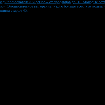
еди пользователей SuperJob – от продавцов до HR Молодые сот
. Эмоциональное выгорание: у кого больше всех, кто молвит 
нщины старше 45.