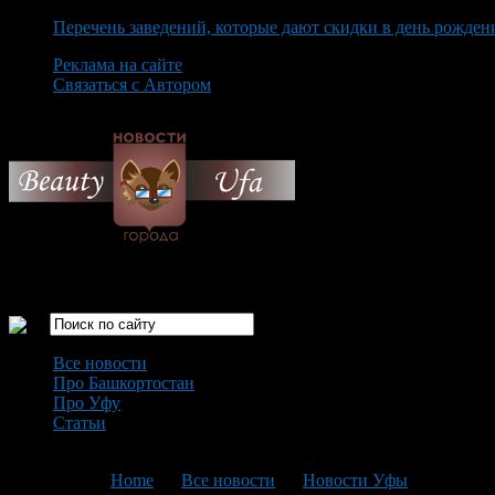
Перечень заведений, которые дают скидки в день рожден
Реклама на сайте
Связаться с Автором
Saturday August 8th, 2026
Только самые интересные новости города Уфа
Все новости
Про Башкортостан
Про Уфу
Статьи
Loading...
You are here:
Home
>
Все новости
>
Новости Уфы
>
Текущая