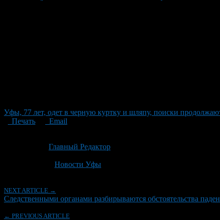
Уфы, 77 лет, одет в черную куртку и шляпу, поиски продолжа
Печать
Email
Опубликовано: 2 месяца назад на 19.06.2026
Автор:
Главный Редактор
Последнее изминение 19 июня, 2026 @ 5:31 пп
Рубрики
Новости Уфы
NEXT ARTICLE →
Следственными органами разбирываются обстоятельства паден
← PREVIOUS ARTICLE