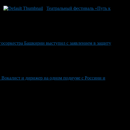
Театральный фестиваль «Путь к
осоркестра Башкирии выступил с заявлением в защиту
: Вокалист и дирижер на одном подиуме с Россини и