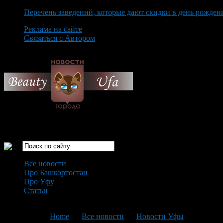
Перечень заведений, которые дают скидки в день рожден
Реклама на сайте
Связаться с Автором
Sunday August 9th, 2026
Только самые интересные новости города Уфа
Все новости
Про Башкортостан
Про Уфу
Статьи
Loading...
You are here:
Home
>
Все новости
>
Новости Уфы
>
Текущая