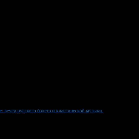
в Москве
к празднованию Дня России. Впервые прозвучавшая в
ь и сегодня благодаря отсутствию излишней детализации
ической хоровой капеллой им. Т. Сайфуллина и солистами
 Дмитрий Крюков, народный артист РБ и главный дирижер
удовольствие для нас как исполнителей, так и для наших
 вечер русского балета и классической музыки.