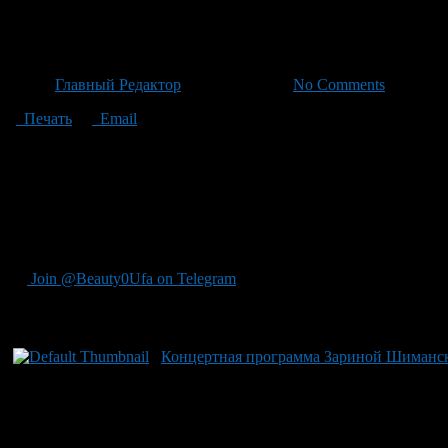
Ответит маэстро Крюкова на
Автор
Главный Редактор
/ 19.06.2026 /
No Comments
Печать
Email
Исполнение одного из ярчайших произведений вокально-хоро
Грановитой палате Московского Кремля в 1883 году, на корона
исторических деталей. Маэстро Дмитрий Крюков возглавил орк
Башоперного театра: народным артистом Владимиром Копытов
оркестра, отмечает: «Исполнение кантаты „Москва“, — одно из
слушателей».
Join @Beauty0Ufa on Telegram
Рекомендуем почитать:
Концертная программа Зариной Шиманской