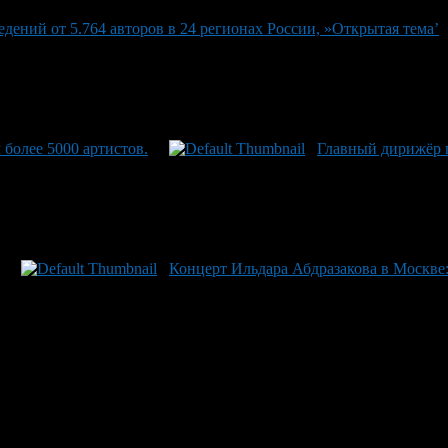
дений от 5.764 авторов в 24 регионах России, »Открытая тема’
 более 5000 артистов.
Главный дирижёр г
Концерт Ильдара Абдразакова в Москве