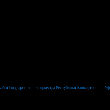
 юбилей Кантаты Чайковского 
вой музыки — кантаты «Москва» Чайковского было приурочено 
цию императора Александра III, она сохраняет свою актуальност
естр при исполнении кантаты вместе с Государственной академ
ым и лауреатом международных конкурсов Назгуль Хисамовой.
 ярких проявлений патриотического духа России. Это особенное 
 и Государственного оркестра Республики Башкортостан в Уфе: