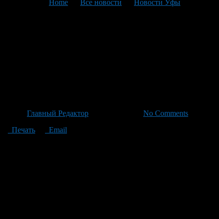
You are here:
Home
>
Все новости
>
Новости Уфы
>
Текущая статья
Ухаживая за порядком: МВД
усилило меры по контролю
иностранных граждан в
России
Автор
Главный Редактор
/ 19.06.2026 /
No Comments
Печать
Email
В ходе операции за указанный период было выявлено 580
нарушений миграционного законодательства. В числе
принятых мер, был принят 117 административных
выдворений иностранных граждан из страны и решение о
запрещении въезда в РФ для 136 человек. Также были
выявлены 236 преступлений в этой сфере, возбуждено более
200 уголовных дел. Кроме того, удалось обнаружить одного
человека, находящегося под международным розыском, и
другого – по межгосударственному запросу. Таким образом,