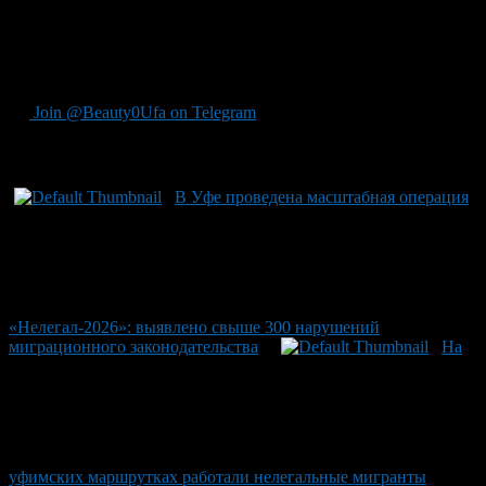
контроль над миграционными вопросами продолжил
оставаться на высоком уровне строгости и эффективности. В
Уфе ранее применяли инновационные подходы к выявлению
нелегальных мигрантов с помощью квадрокоптеров.
Join @Beauty0Ufa on Telegram
Рекомендуем почитать:
В Уфе проведена масштабная операция
«Нелегал-2026»: выявлено свыше 300 нарушений
миграционного законодательства
На
уфимских маршрутках работали нелегальные мигранты