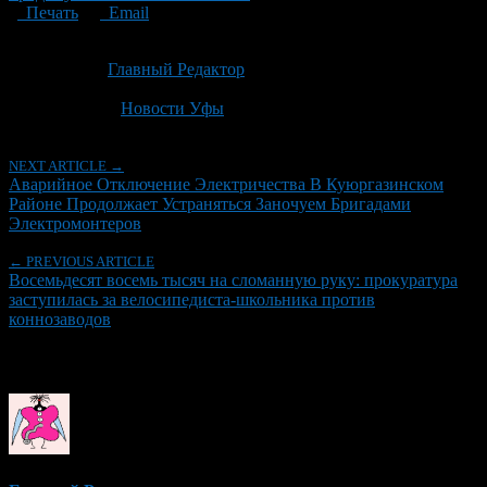
Печать
Email
Опубликовано: 2 месяца назад на 19.06.2026
Автор:
Главный Редактор
Последнее изминение 19 июня, 2026 @ 12:32 пп
Рубрики
Новости Уфы
NEXT ARTICLE →
Аварийное Отключение Электричества В Куюргазинском
Районе Продолжает Устраняться Заночуем Бригадами
Электромонтеров
← PREVIOUS ARTICLE
Восемьдесят восемь тысяч на сломанную руку: прокуратура
заступилась за велосипедиста-школьника против
коннозаводов
Об авторе