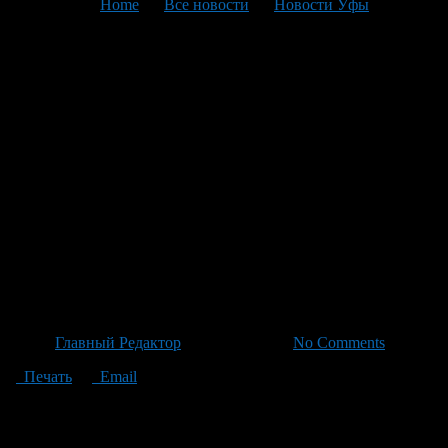
You are here:
Home
>
Все новости
>
Новости Уфы
>
Текущая статья
«ТриА Девелопмент»
Инвестирует 221 Миллион
Рублей в Строительство
Отеля-Ресторана в Уфе с
Подготовкой к Приему
Туристов и Создание Рабочих
мест
Автор
Главный Редактор
/ 19.06.2026 /
No Comments
Печать
Email
Компания «ТриА Девелопмент» получила в аренду без торгов
участок площадью 1,3 га в Уфимском районе для
строительства придорожного отеля на 45 номеров с доступом