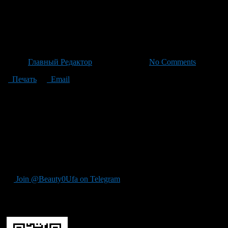
Цифровые Рубли: Банк Росси
Конфиденциальности и Оборо
Автор
Главный Редактор
/ 19.06.2026 /
No Comments
Печать
Email
Эксперты Банка России предоставили ответы на ключевые вопро
станут ли цифровые деньги инструментом для отслеживания п
конфиденциальности операций с цифровыми рублями обеспечи
данных в государственных контрактах на целевое назначение
затрат: операции будут бесплатными для граждан и по минимал
Также нет обязательного требования использовать цифровой ру
рублями смогут лишь крупные банки и торговые сети после 1 с
интернета.
Join @Beauty0Ufa on Telegram
Рекомендуем почитать: