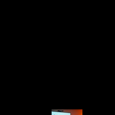
и Успокаивает Общественност
та цифровых Денег
сы относительно запуска цифровых рублей 1 сентября этого год
латежей пользователей и изменения формы выдачи зарплаты. С
вается аналогично обычным безналичным платежам, включая за
 бюджетных средств. — Использование цифровых рублей для час
ьной ставке — для бизнеса. — Граждане имеют право выбора при
бль для зарплаты, хотя это будет возможно с соответствующей 
ентября. Для удобства в будущем предусмотрена разработка тех