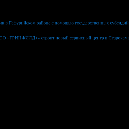
к в Гафурийском районе с помощью государственных субсидий 
: ООО «ГРИНФИЛД+» строит новый сервисный центр в Старокам