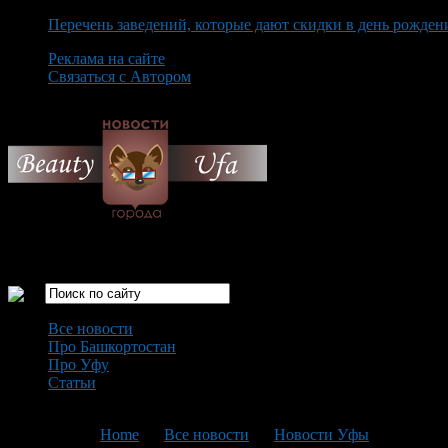
Перечень заведений, которые дают скидки в день рожден
Реклама на сайте
Связаться с Автором
Thursday August 6th, 2026
Только самые интересные новости города Уфа
Все новости
Про Башкортостан
Про Уфу
Статьи
Loading...
You are here:
Home
>
Все новости
>
Новости Уфы
>
Текущая