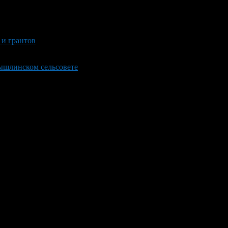
и грантов
ышлинском сельсовете