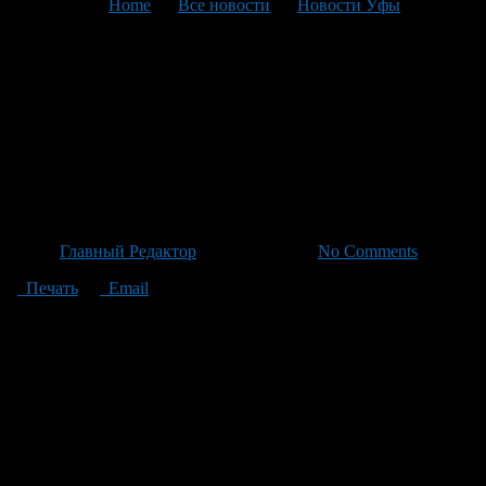
You are here:
Home
>
Все новости
>
Новости Уфы
>
Текущая статья
Светлана Алянгина: как
бороться с зависимостью от
смартфонов и предотвращать
цифровое «забвение»
Автор
Главный Редактор
/ 19.06.2026 /
No Comments
Печать
Email
Для избежания зависимости от современных гаджетов
главный внештатный психотерапевт Минздрава
Башкортостана Светлана Алянгина предлагает несколько
важных шагов: создавать свободные зоны или периоды без
использования смартфонов, например за обедом и в спальне;
минимизировать количество ненужных уведомлений;
поощрять личное общение вместо общения через экраны у
детей. Она также советует больше двигаться и заниматься
спортом и отводить особое время для отдыха от гаджетов. Для