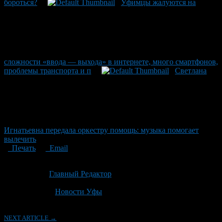
бороться?
Уфимцы жалуются на
сложности «ввода — выхода» в интернете, много смартфонов,
проблемы транспорта и п
Светлана
Игнатьевна передала оркестру помощь: музыка помогает
вылечить
Печать
Email
Опубликовано: 2 месяца назад на 19.06.2026
Автор:
Главный Редактор
Последнее изминение 19 июня, 2026 @ 10:19 дп
Рубрики
Новости Уфы
NEXT ARTICLE →