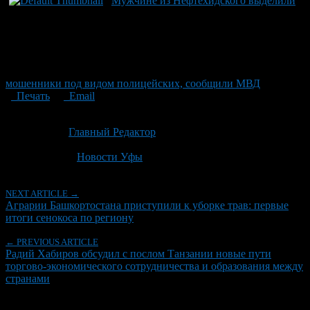
Мужчине из Нефтехидского выделили
мошенники под видом полицейских, сообщили МВД
Печать
Email
Опубликовано: 2 месяца назад на 18.06.2026
Автор:
Главный Редактор
Последнее изминение 18 июня, 2026 @ 7:31 пп
Рубрики
Новости Уфы
NEXT ARTICLE →
Аграрии Башкортостана приступили к уборке трав: первые
итоги сенокоса по региону
← PREVIOUS ARTICLE
Радий Хабиров обсудил с послом Танзании новые пути
торгово-экономического сотрудничества и образования между
странами
Об авторе