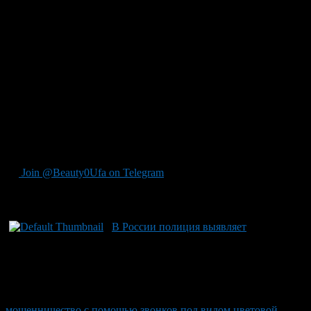
номере, мошенники представились сотрудниками
Росфинмониторинга, настаивая на срочном переводе средств
на «безопасные» счета. Так девушка, следуя указаниям
злоумышленников, отправила более 900 тысяч рублей и
продолжала под их давлением искать дополнительные
средства для перевода. Благодаря внимательности
банковского менеджера, которая заметила нервозность
клиентки, удалось вовремя вызвать полицию и остановить
дальнейший ущерб от мошенничества. Такие истории
наглядно показывают, как важно быть бдительным к
нестандартным просьбам о личных данных или денежных
переводах по незнакомым номерам.
Join @Beauty0Ufa on Telegram
Рекомендуем почитать:
В России полиция выявляет
мошенничество с помощью звонков под видом цветовой