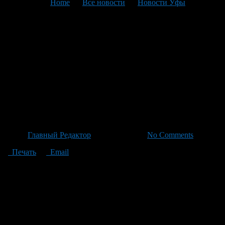
You are here:
Home
>
Все новости
>
Новости Уфы
>
Текущая статья
Мошенники выманили у
жительницы Уфы 900 тысяч
рублей с помощью звонков
под видом службы домофона
и Росфинмониторинга
Автор
Главный Редактор
/ 18.06.2026 /
No Comments
Печать
Email
В отдел полиции Уфы поступило заявление 25-летней
жительницы города. Из её рассказа стало известно, что она
стала жертвой телефонного мошенничества.
Злоумышленники позвонили якобы с номера службы
домофона и потребовали подтвердить данные для обновления
ключа доступ к дому, указав точный адрес в сообщении.
Убедив пострадавшую перезвонить на предоставленном