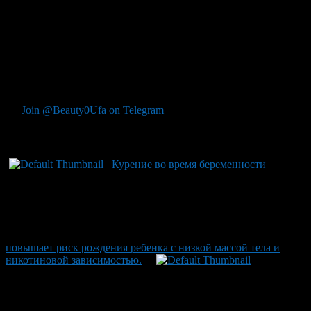
беременности, немедленно была организована её эвакуация
санавиацией в Республиканский перинатальный центр. После
оказания неотложенной медицинской помощи состояние
матери улучшилось. О текущем здоровье новорожденного
минздрав предоставляет информацию ограничено из-за
отсутствия предварительной записи женщины на учёт во
время беременности.
Join @Beauty0Ufa on Telegram
Рекомендуем почитать:
Курение во время беременности
повышает риск рождения ребенка с низкой массой тела и
никотиновой зависимостью.