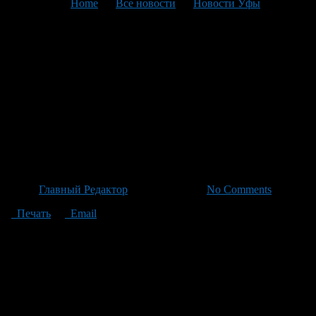
You are here:
Home
>
Все новости
>
Новости Уфы
>
Текущая статья
В Сибае женщина без учёта
по беременности родила
шестого ребёнка, спасая
жизнь с помощью
санавиации
Автор
Главный Редактор
/ 18.06.2026 /
No Comments
Печать
Email
Жительница Сибая родила шестого ребёнка без учёта на
меднаблюдение за беременностью, из-за чего возможные
риски остались незамеченными до опасных осложнений во
время родов. По информации от министерства
здравоохранения Республики Башкортостан, пациентка в
тяжёлом состоянии была доставлена в МПЦ города Сибай.
Когда выяснилось, что женщина не состояла на учёте по