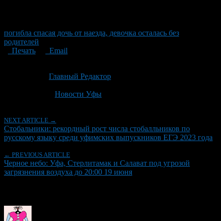
погибла спасая дочь от наезда, девочка осталась без
родителей
Печать
Email
Опубликовано: 2 месяца назад на 18.06.2026
Автор:
Главный Редактор
Последнее изминение 18 июня, 2026 @ 5:50 пп
Рубрики
Новости Уфы
NEXT ARTICLE →
Стобальники: рекордный рост числа стобалльников по
русскому языку среди уфимских выпускников ЕГЭ 2023 года
← PREVIOUS ARTICLE
Черное небо: Уфа, Стерлитамак и Салават под угрозой
загрязнения воздуха до 20:00 19 июня
Об авторе