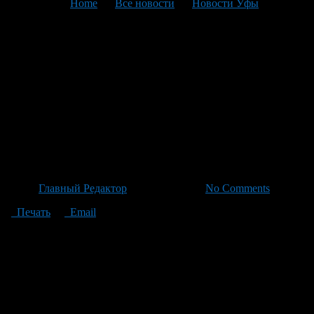
You are here:
Home
>
Все новости
>
Новости Уфы
>
Текущая статья
Выставка «Тонны тепла:
Башкирия на линии
поддержки» показывает
единство и заботу тысяч
добровольцев
Автор
Главный Редактор
/ 18.06.2026 /
No Comments
Печать
Email
Организаторы рассказали, что это не просто хроника
гуманитарной помощи, а попытка зафиксировать феномен
всенародного единения: миллионы метров маскировочных
сетей, десятки тысяч свечей в окопах, тонны домашней лапши
и чак-чака, сотни конвоев и 20 тысяч неравнодушных
жителей Башкирии, ставших единым механизмом поддержки
армии. Мероприятие открылось мелодичным исполнением