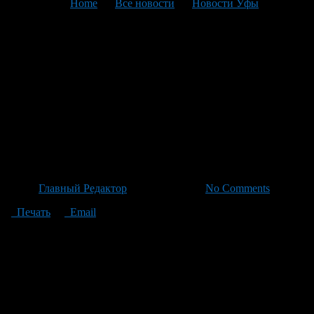
You are here:
Home
>
Все новости
>
Новости Уфы
>
Текущая статья
Ограничение движения
транспорта по
Магистральной: новая
полоса для канализации
появится с 22 июня
Автор
Главный Редактор
/ 18.06.2026 /
No Comments
Печать
Email
По информации от мэрии города, с 22 июня по 6 июля в
районе улицы Магистральной, между домами номер 11 и
номером 14/1, планируется временное ограничение движения
транспорта из-за строительства канализационной сети. В
связи с этим изменится схема маршрутов общественного
транспорта на данном участке. Отметим, что подобные меры
уже были применены в Уфе на улице Аксакова до конца