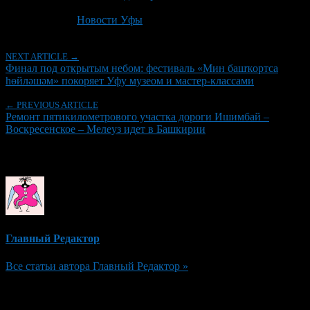
Последнее изминение 18 июня, 2026 @ 2:47 пп
Рубрики
Новости Уфы
NEXT ARTICLE →
Финал под открытым небом: фестиваль «Мин башҡортса
һөйләшәм» покоряет Уфу музеом и мастер-классами
← PREVIOUS ARTICLE
Ремонт пятикилометрового участка дороги Ишимбай –
Воскресенское – Мелеуз идет в Башкирии
Об авторе
Главный Редактор
Все статьи автора Главный Редактор »
Добавить комментарий