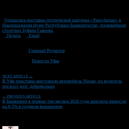
Открылась выставка поэтической картины «Урал-батыр» в
Национальном музее Республики Башкортостан, посвящённая
столетию Зуфара Гаянова
Печать
Email
Опубликовано: 2 месяца назад на 08.06.2026
Автор:
Главный Редактор
Последнее изминение 8 июня, 2026 @ 12:33 пп
Рубрики
Новости Уфы
NEXT ARTICLE →
В Уфе приставы арестовали автомобиль Nissan, но водитель
погасил долг добровольно
← PREVIOUS ARTICLE
В Башкирии в первые три месяца 2026 года зарплаты выросли
на 8,5% в годовом выражении
Об авторе