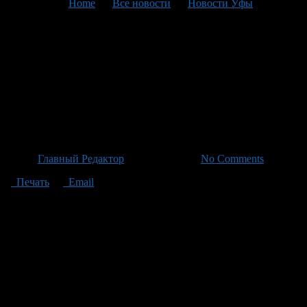
You are here:
Home
>
Все новости
>
Новости Уфы
>
Текущая статья
В Башкортостане стартовал
новый этап сохранения и
популяризации эпоса «Урал-
батыр»
Автор
Главный Редактор
/ 08.06.2026 /
No Comments
Печать
Email
В Башкортостане стартовал новый этап сохранения и
популяризации эпоса «Урал-батыр». Об этом на круглом
столе, прошедшем в рамках празднования Дня эпоса в музее
«Шульган-Таш», сообщил первый заместитель премьер-
министра Урал Кильсенбаев. Он подчеркнул, что теперь в
республике официально отмечается день, посвящённый
одному из самых значимых произведений башкирской
народной культуры. Вместе с тем, в Башкортостане появляется
возможность для более широкого проникновения эпоса в