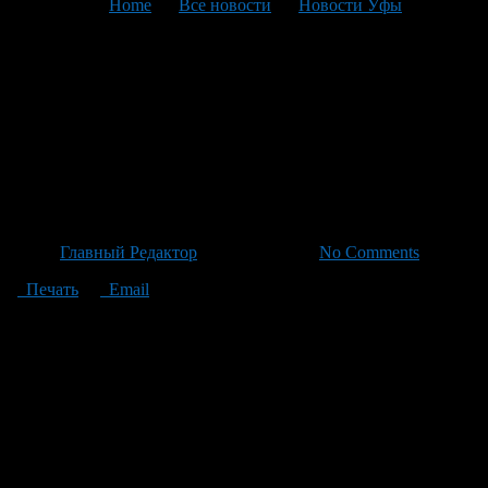
You are here:
Home
>
Все новости
>
Новости Уфы
>
Текущая статья
Погода в Башкортостане:
ожидается потепление с
прохладными ночами и
локальные осадки
Автор
Главный Редактор
/ 07.06.2026 /
No Comments
Печать
Email
Ночью температура будет колебаться в диапазоне от +7 до +12
градусов, а днём — поднимется до +24. Ветер в этот период
будет в основном северо-западным и западным, с порывами
до 3 м/с. 8 июня в некоторых районах ожидается
кратковременный дождь и грозы, а днём по югу республики
возможны локальные ливни и град. Ночью ветер будет
переменного направления, слабый, а днём — северо-
восточный и северный умеренный, при грозе — порывистый.
Температура ночью составит от +7 до +12 градусов, днём —