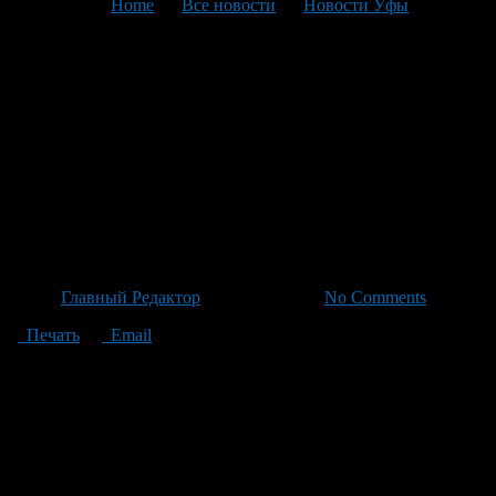
You are here:
Home
>
Все новости
>
Новости Уфы
>
Текущая статья
Уфимские пожарные прошли
масштабные учения по
тушению условного пожара
на территории универмага
«Уфа»
Автор
Главный Редактор
/ 03.06.2026 /
No Comments
Печать
Email
Сегодня в Уфе прошли масштабные учения по тушению
условного пожара на объекте с большим количеством людей,
организованные на территории универмага «Уфа». В ходе
тренировок пожарные отработали несколько ключевых задач.
Они проводили разведку и локализацию очага пожара в
условиях ограниченной видимости, эвакуацию людей из
загоревшихся комнат на верхних этажах здания и оказание