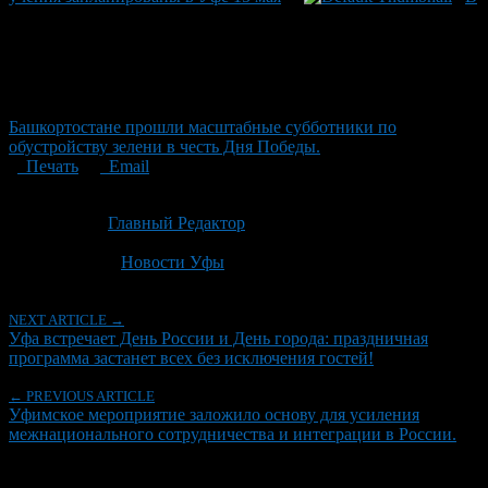
Башкортостане прошли масштабные субботники по
обустройству зелени в честь Дня Победы.
Печать
Email
Опубликовано: 2 месяца назад на 03.06.2026
Автор:
Главный Редактор
Последнее изминение 3 июня, 2026 @ 7:17 пп
Рубрики
Новости Уфы
NEXT ARTICLE →
Уфа встречает День России и День города: праздничная
программа застанет всех без исключения гостей!
← PREVIOUS ARTICLE
Уфимское мероприятие заложило основу для усиления
межнационального сотрудничества и интеграции в России.
Об авторе