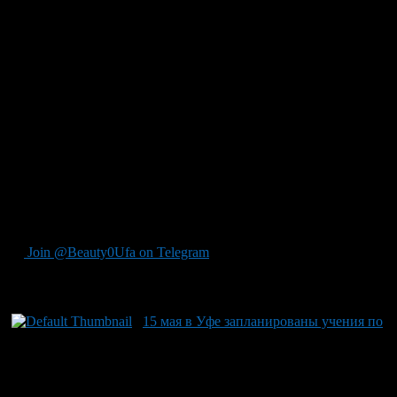
помощи пострадавшим. В учениях приняли участие пожарно-
спасательные подразделения из столицы республики, а также
муниципальной противопожарной службы. Местом
проведения тренировок был выбран универмаг «Уфа», где
одним из помещений условно произошло возгорание с
быстрым распространением дыма. Цель учений — подготовка
к пожароопасному сезону и повышение эффективности
работы спасательных служб в условиях массового
пребывания людей. Для получения подробной информации о
подготовке республики к пожарноопасному сезоне,
рекомендуем обратиться к публикации ИА «Башинформ». ИА
«Башинформ» – это официальный информационный ресурс,
зарегистрированный в Роскомнадзоре с регистрационным
номером Эл № ФС77-88040.
Join @Beauty0Ufa on Telegram
Рекомендуем почитать:
15 мая в Уфе запланированы учения по