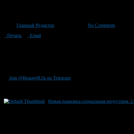
В Уфе строится новый парк с
Автор
Главный Редактор
/ 03.06.2026 /
No Comments
Печать
Email
В Уфе строится новый парк, который будет одним из лучших в 
финансовую поддержку проекта. «Это настоящий подарок для у
посещения как взрослыми, так и детьми. В рамках этого будет
для занятий физкультурой. Также планируется установка фонта
Напомним, что ранее сообщалось о планах по благоустройству
Join @Beauty0Ufa on Telegram
Рекомендуем почитать:
Новая парковка-социальная индустрия: 