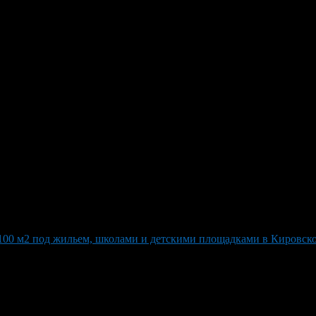
 детскими и спортивными площ
республике по словам Радия Хабирова, председателя правления. 
фимцев!» — подчеркнул Хабиров. Собеседник также сообщил, чт
 обустроено несколько детских и спортивных площадок, а также 
нов, которые будут настоящими шедеврами фонтанного искусства
 улицы Советской в Уфе. Источник: ИА «Башинформ» (www.bashi
2100 м2 под жильем, школами и детскими площадками в Кировск