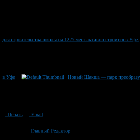
для строительства школы на 1225 мест активно строится в Уфе.
в Уфе
Новый Шакша — парк преобразуе
Печать
Email
Опубликовано: 2 месяца назад на 03.06.2026
Автор:
Главный Редактор
Последнее изминение 3 июня, 2026 @ 2:46 пп