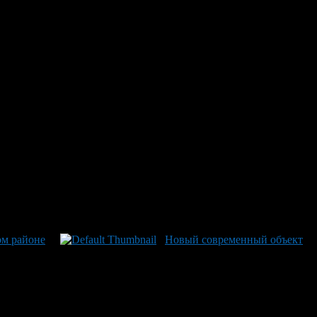
адками и кафе.
В частности, он выразил благодарность Сбербанку за
о в новом парке будут созданы удобные условия для
два кафе. Студенты местных вузов продолжат использовать парк
. Открытие парка намечено на День Республики, 11 октября.
nform.ru)
ом районе
Новый современный объект