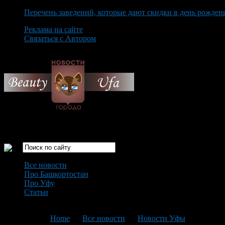
Перечень заведений, которые дают скидки в день рожден
Реклама на сайте
Связаться с Автором
Friday August 7th, 2026
Только самые интересные новости города Уфа
Все новости
Про Башкортостан
Про Уфу
Статьи
Loading...
You are here:
Home
>
Все новости
>
Новости Уфы
>
Текущая