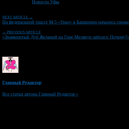
Рубрики
Новости Уфы
NEXT ARTICLE →
На федеральной трассе М-5 «Урал» в Башкирии началось сниже
← PREVIOUS ARTICLE
«Знаменитый Дуб Желаний на Горе Мелякур заболел: Почему?
Об авторе
Главный Редактор
Все статьи автора Главный Редактор »
Добавить комментарий