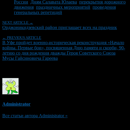
России
,
Дням Салавата Юлаева
,
перекрытия дорожного
движения
,
праздничных мероприятий
,
проведения
генеральных репетиций
NEXT ARTICLE →
Орджоникидзевский район приглашает всех на праздник
← PREVIOUS ARTICLE
В Уфе пройдет военно-историческая реконструкция «Начало
войны. Первые бои», посвященная Дню памяти и скорби, 90-
летию со дня рождения дважды Героя Советского Союза
Мусы Гайсиновича Гареева
Об авторе
Administrator
Все статьи автора Administrator »
Добавить комментарий