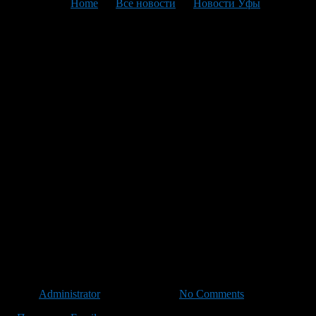
You are here:
Home
>
Все новости
>
Новости Уфы
>
Текущая статья
График перекрытия
дорожного движения во
время проведения
генеральных репетиций и
праздничных мероприятий,
посвященных Дню России,
Дням Салавата Юлаева, Дню
города Уфы – столицы
Республики Башкортостан
Автор
Administrator
/ 08.06.2012 /
No Comments