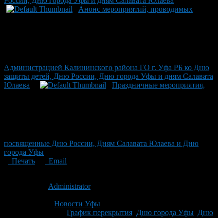
России, Дню города Уфы и дням Салавата Юлаева
Анонс мероприятий, проводимых
Администрацией Калининского района ГО г. Уфа РБ ко Дню
защиты детей, Дню России, Дню города Уфы и дням Салавата
Юлаева
Праздничные мероприятия,
посвященные Дню России, Дням Салавата Юлаева и Дню
города Уфы
Печать
Email
Опубликовано: 14 лет назад на 08.06.2012
Автор:
Administrator
Последнее изминение 8 июня, 2012 @ 2:35 пп
Рубрики
Новости Уфы
Tagged With:
График перекрытия
,
Дню города Уфы
,
Дню