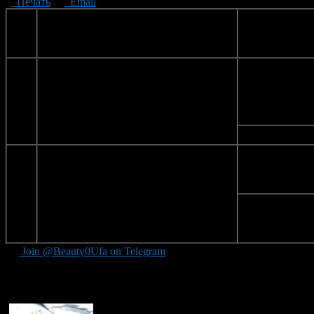
Печать
Email
№
адрес
дата
1.
улица Ленина (от улицы З. Валиди до
11 июня
улицы Кирова, перекрестки улиц
Пушкина, Коммунистическая,
Чернышевского)
12 июня
2.
проспект Октября, 112 до проспект
11 июня
Октября, 128
12 июня
Join @Beauty0Ufa on Telegram
Рекомендуем почитать: