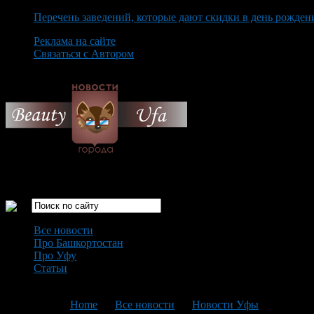
Перечень заведений, которые дают скидки в день рожден
Реклама на сайте
Связаться с Автором
Saturday August 8th, 2026
Только самые интересные новости города Уфа
Все новости
Про Башкортостан
Про Уфу
Статьи
Loading...
You are here:
Home
>
Все новости
>
Новости Уфы
>
Текущая