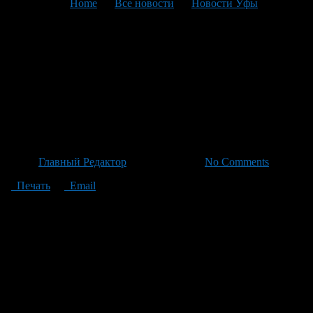
You are here:
Home
>
Все новости
>
Новости Уфы
>
Текущая статья
Начались масштабные
работы по благоустройству
улицы Октябрьской
Революции в Уфе.
Автор
Главный Редактор
/ 13.05.2026 /
No Comments
Печать
Email
В Уфе начались масштабные работы по благоустройству
улицы Октябрьской Революции, одного из центральных мест
в городе, где жили купцы и богатые люди XIX века.
Компания «Потенциал», уже знакомая городским властям
благодаря своим успехам на рынке строительства, начала
реализацию проекта подрядчика, который включает в себя
обновление системы водоснабжения и канализации, а также
установку инфраструктуры для будущего садово-паркового
комплекса. В 2027 году работы должны быть полностью