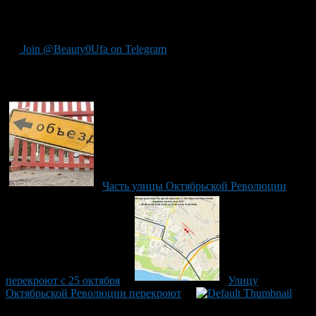
всей Башкортостана благодаря своей надежности и
профессионализму.
Join @Beauty0Ufa on Telegram
Рекомендуем почитать:
Часть улицы Октябрьской Революции
перекроют с 25 октября
Улицу
Октябрьской Революции перекроют